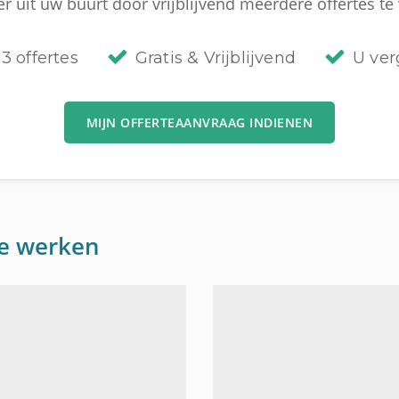
r uit uw buurt door vrijblijvend meerdere offertes te 
3 offertes
Gratis & Vrijblijvend
U verg
MIJN OFFERTEAANVRAAG INDIENEN
re werken