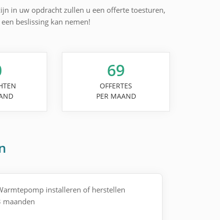
ijn in uw opdracht zullen u een offerte toesturen,
l een beslissing kan nemen!
0
69
HTEN
OFFERTES
AND
PER MAAND
n
Warmtepomp installeren of herstellen
 3 maanden