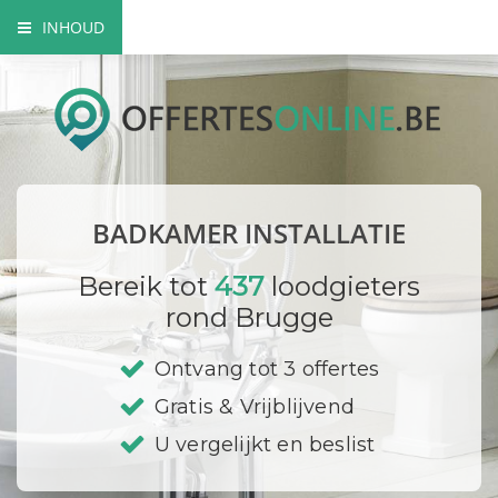
INHOUD
Mogelijke badkamer installaties
Prijzen
Bedrijf registreren
BADKAMER INSTALLATIE
Bereik tot
437
loodgieters
rond Brugge
Ontvang tot 3 offertes
Gratis & Vrijblijvend
U vergelijkt en beslist