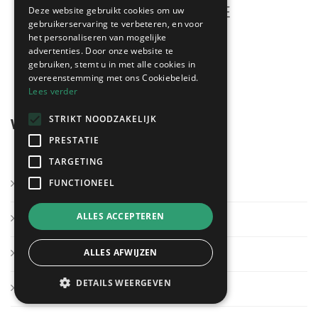
Deze website gebruikt cookies om uw
gebruikerservaring te verbeteren, en voor
het personaliseren van mogelijke
Meerdere offertes
advertenties. Door onze website te
gratis & vrijblijvend!
gebruiken, stemt u in met alle cookies in
overeenstemming met ons Cookiebeleid.
Lees verder
STRIKT NOODZAKELIJK
Wegwijzer
PRESTATIE
TARGETING
FUNCTIONEEL
Kies mijn regio
ALLES ACCEPTEREN
Andere sectoren
ALLES AFWIJZEN
Klantendienst
DETAILS WEERGEVEN
Over ons