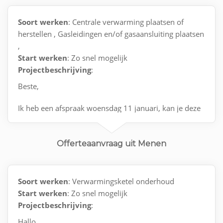
Soort werken
: Centrale verwarming plaatsen of
herstellen , Gasleidingen en/of gasaansluiting plaatsen
,
Start werken
: Zo snel mogelijk
Projectbeschrijving
:
Beste,
Ik heb een afspraak woensdag 11 januari, kan je deze
nog bevestigen aub? Adres Th. Godtschalcklaan 24,
8940 Wervik mvg elisah labarque
Offerteaanvraag uit Menen
Soort werken
: Verwarmingsketel onderhoud
Start werken
: Zo snel mogelijk
Projectbeschrijving
:
Hallo,