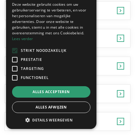
Deze website gebruikt cookies om uw
Geraardsbergen
gebruikerservaring te verbeteren, en voor
het personaliseren van mogelijke
advertenties. Door onze website te
gebruiken, stemt u in met alle cookies in
overeenstemming met ons Cookiebeleid.
Haaltert
Lees verder
STRIKT NOODZAKELIJK
PRESTATIE
Hamme
TARGETING
FUNCTIONEEL
ALLES ACCEPTEREN
Herzele
ALLES AFWIJZEN
DETAILS WEERGEVEN
Kaprijke