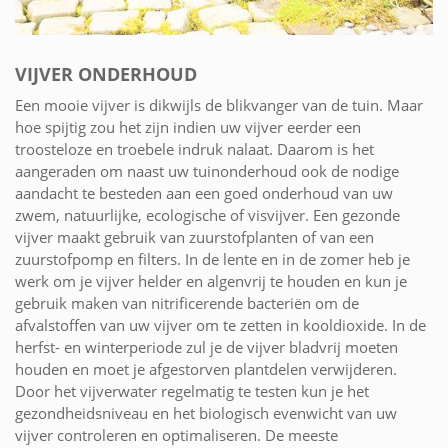
VIJVER ONDERHOUD
Een mooie vijver is dikwijls de blikvanger van de tuin. Maar
hoe spijtig zou het zijn indien uw vijver eerder een
troosteloze en troebele indruk nalaat. Daarom is het
aangeraden om naast uw tuinonderhoud ook de nodige
aandacht te besteden aan een goed onderhoud van uw
zwem, natuurlijke, ecologische of visvijver. Een gezonde
vijver maakt gebruik van zuurstofplanten of van een
zuurstofpomp en filters. In de lente en in de zomer heb je
werk om je vijver helder en algenvrij te houden en kun je
gebruik maken van nitrificerende bacteriën om de
afvalstoffen van uw vijver om te zetten in kooldioxide. In de
herfst- en winterperiode zul je de vijver bladvrij moeten
houden en moet je afgestorven plantdelen verwijderen.
Door het vijverwater regelmatig te testen kun je het
gezondheidsniveau en het biologisch evenwicht van uw
vijver controleren en optimaliseren. De meeste