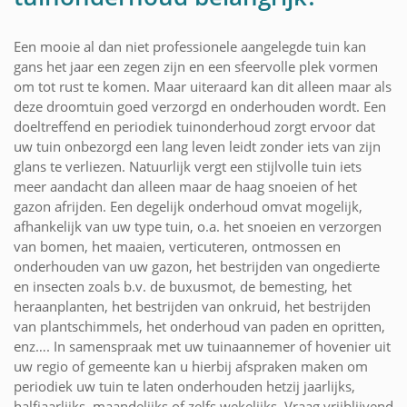
Een mooie al dan niet professionele aangelegde tuin kan
gans het jaar een zegen zijn en een sfeervolle plek vormen
om tot rust te komen. Maar uiteraard kan dit alleen maar als
deze droomtuin goed verzorgd en onderhouden wordt. Een
doeltreffend en periodiek tuinonderhoud zorgt ervoor dat
uw tuin onbezorgd een lang leven leidt zonder iets van zijn
glans te verliezen. Natuurlijk vergt een stijlvolle tuin iets
meer aandacht dan alleen maar de haag snoeien of het
gazon afrijden. Een degelijk onderhoud omvat mogelijk,
afhankelijk van uw type tuin, o.a. het snoeien en verzorgen
van bomen, het maaien, verticuteren, ontmossen en
onderhouden van uw gazon, het bestrijden van ongedierte
en insecten zoals b.v. de buxusmot, de bemesting, het
heraanplanten, het bestrijden van onkruid, het bestrijden
van plantschimmels, het onderhoud van paden en opritten,
enz…. In samenspraak met uw tuinaannemer of hovenier uit
uw regio of gemeente kan u hierbij afspraken maken om
periodiek uw tuin te laten onderhouden hetzij jaarlijks,
halfjaarlijks, maandelijks of zelfs wekelijks. Vraag vrijblijvend