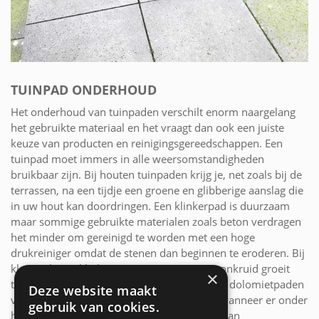
TUINPAD ONDERHOUD
Het onderhoud van tuinpaden verschilt enorm naargelang
het gebruikte materiaal en het vraagt dan ook een juiste
keuze van producten en reinigingsgereedschappen. Een
tuinpad moet immers in alle weersomstandigheden
bruikbaar zijn. Bij houten tuinpaden krijg je, net zoals bij de
terrassen, na een tijdje een groene en glibberige aanslag die
in uw hout kan doordringen. Een klinkerpad is duurzaam
maar sommige gebruikte materialen zoals beton verdragen
het minder om gereinigd te worden met een hoge
drukreiniger omdat de stenen dan beginnen te eroderen. Bij
klei- en kasseiklinkers groeit er weer meer onkruid groeit
×
tussen de voegen. Verharde zand-, grind- en dolomietpaden
Deze website maakt
vragen minder intensief onderhoud, zeker wanneer er onder
gebruik van cookies.
het dolomiet vooraf een anti-onkruid doek van