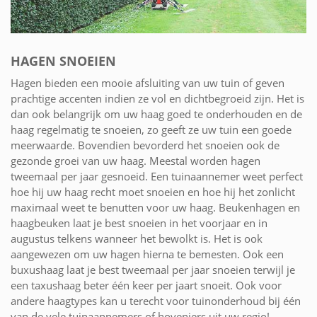
HAGEN SNOEIEN
Hagen bieden een mooie afsluiting van uw tuin of geven
prachtige accenten indien ze vol en dichtbegroeid zijn. Het is
dan ook belangrijk om uw haag goed te onderhouden en de
haag regelmatig te snoeien, zo geeft ze uw tuin een goede
meerwaarde. Bovendien bevorderd het snoeien ook de
gezonde groei van uw haag. Meestal worden hagen
tweemaal per jaar gesnoeid. Een tuinaannemer weet perfect
hoe hij uw haag recht moet snoeien en hoe hij het zonlicht
maximaal weet te benutten voor uw haag. Beukenhagen en
haagbeuken laat je best snoeien in het voorjaar en in
augustus telkens wanneer het bewolkt is. Het is ook
aangewezen om uw hagen hierna te bemesten. Ook een
buxushaag laat je best tweemaal per jaar snoeien terwijl je
een taxushaag beter één keer per jaart snoeit. Ook voor
andere haagtypes kan u terecht voor tuinonderhoud bij één
van de vele tuinaannemers of hoveniers uit uw regio!