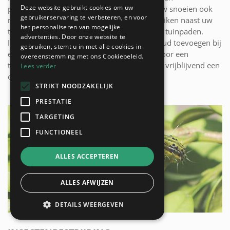
Deze website gebruikt cookies om uw
polypropyleen werd aangebracht. Hou bij uw snoeien ook
gebruikerservaring te verbeteren, en voor
rekening met de aanpalende planten en struiken naast uw
het personaliseren van mogelijke
tuinpad zodat er geen begroeiing valt op uw tuinpaden.
advertenties. Door onze website te
Indien gewenst kunt u een tuinpad onderhoud toevoegen bij
gebruiken, stemt u in met alle cookies in
een algemeen tuinonderhoud, uitgevoerd door een
overeenstemming met ons Cookiebeleid.
tuinaannemer uit uw buurt. U kunt hiervoor vrijblijvend een
Lees verder
offerte aanvragen.
STRIKT NOODZAKELIJK
PRESTATIE
TARGETING
FUNCTIONEEL
ALLES ACCEPTEREN
ALLES AFWIJZEN
DETAILS WEERGEVEN