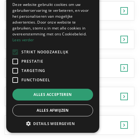
Deze website gebruikt cookies om uw
Geraardsbergen
gebruikerservaring te verbeteren, en voor
het personaliseren van mogelijke
advertenties. Door onze website te
gebruiken, stemt u in met alle cookies in
overeenstemming met ons Cookiebeleid.
Haaltert
Lees verder
STRIKT NOODZAKELIJK
PRESTATIE
Hamme
TARGETING
FUNCTIONEEL
ALLES ACCEPTEREN
Herzele
ALLES AFWIJZEN
DETAILS WEERGEVEN
Kaprijke