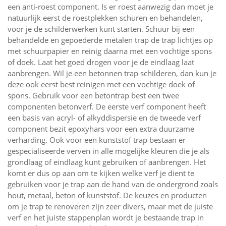
een anti-roest component. Is er roest aanwezig dan moet je
natuurlijk eerst de roestplekken schuren en behandelen,
voor je de schilderwerken kunt starten. Schuur bij een
behandelde en gepoederde metalen trap de trap lichtjes op
met schuurpapier en reinig daarna met een vochtige spons
of doek. Laat het goed drogen voor je de eindlaag laat
aanbrengen. Wil je een betonnen trap schilderen, dan kun je
deze ook eerst best reinigen met een vochtige doek of
spons. Gebruik voor een betontrap best een twee
componenten betonverf. De eerste verf component heeft
een basis van acryl- of alkyddispersie en de tweede verf
component bezit epoxyhars voor een extra duurzame
verharding. Ook voor een kunststof trap bestaan er
gespecialiseerde verven in alle mogelijke kleuren die je als
grondlaag of eindlaag kunt gebruiken of aanbrengen. Het
komt er dus op aan om te kijken welke verf je dient te
gebruiken voor je trap aan de hand van de ondergrond zoals
hout, metaal, beton of kunststof. De keuzes en producten
om je trap te renoveren zijn zeer divers, maar met de juiste
verf en het juiste stappenplan wordt je bestaande trap in