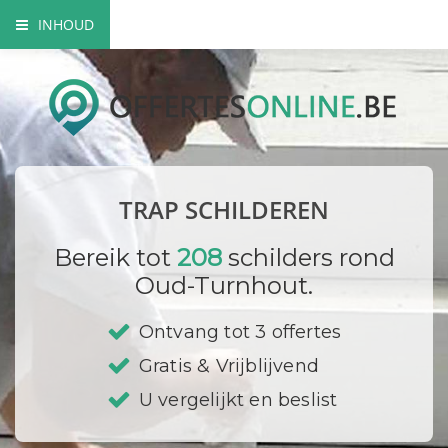
INHOUD
Mogelijkheden trap schilderen
Verfsoorten
Hoe gaat een professional te werk
TRAP SCHILDEREN
Andere traprenovaties
Bereik tot
208
schilders rond
Doe het zelf
Oud-Turnhout.
Bedrijf registreren
Ontvang tot 3 offertes
Gratis & Vrijblijvend
U vergelijkt en beslist