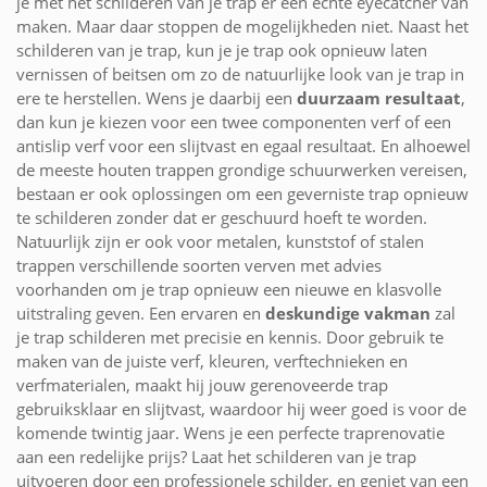
je met het schilderen van je trap er een echte eyecatcher van
maken. Maar daar stoppen de mogelijkheden niet. Naast het
schilderen van je trap, kun je je trap ook opnieuw laten
vernissen of beitsen om zo de natuurlijke look van je trap in
ere te herstellen. Wens je daarbij een
duurzaam resultaat
,
dan kun je kiezen voor een twee componenten verf of een
antislip verf voor een slijtvast en egaal resultaat. En alhoewel
de meeste houten trappen grondige schuurwerken vereisen,
bestaan er ook oplossingen om een geverniste trap opnieuw
te schilderen zonder dat er geschuurd hoeft te worden.
Natuurlijk zijn er ook voor metalen, kunststof of stalen
trappen verschillende soorten verven met advies
voorhanden om je trap opnieuw een nieuwe en klasvolle
uitstraling geven. Een ervaren en
deskundige vakman
zal
je trap schilderen met precisie en kennis. Door gebruik te
maken van de juiste verf, kleuren, verftechnieken en
verfmaterialen, maakt hij jouw gerenoveerde trap
gebruiksklaar en slijtvast, waardoor hij weer goed is voor de
komende twintig jaar. Wens je een perfecte traprenovatie
aan een redelijke prijs? Laat het schilderen van je trap
uitvoeren door een professionele schilder, en geniet van een