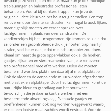
bespaar je zo veel tijd en moeite, maar kun je ook moeilijke
trapleuningen en balustrades professioneel laten
behandelen. Vooral bij donkere trappen kun je zo de
originele lichte kleur van het hout teug herstellen. Een trap
renoveren door deze te zandstralen, kan nogal bruusk lijken,
maar eigenlijk moeten we eerder spreken over
luchtgommen in plaats van over zandstralen. De
zandkorreltjes bij het luchtgommen zijn immers zo klein dat
ze, onder een gecontroleerde druk, je houten trap haarfijn
stralen, veel beter dan je dat met schuurpapier zou doen.
Ideaal om naast de grote oppervlakken ook al de hoeken,
gaatjes, zijkanten en sierornamenten van je te renoveren
trap professioneel mee af te werken. Delen die moeten
beschermd worden, plakt men daarbij af met afplaktape.
Ook de vloer en de aanpalende muur worden afgeschermd
met plastiek en afplaktape. Door het luchtgommen komt de
natuurlijke kleur en grondlaag van het hout weer
tevoorschijn die je daarna kunt afwerken met een
beschermende afwerkingslaag. Eventuele gaatjes en
oneffenheden kunnen ook nog worden weggewerkt waarbij
er nog een laatste maal zachtjes wordt gestraald. Voor de