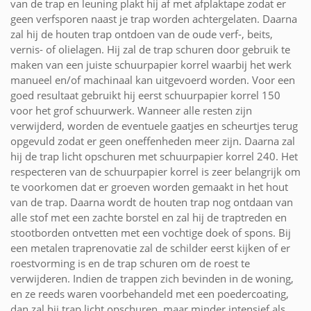
van de trap en leuning plakt hij af met afplaktape zodat er
geen verfsporen naast je trap worden achtergelaten. Daarna
zal hij de houten trap ontdoen van de oude verf-, beits,
vernis- of olielagen. Hij zal de trap schuren door gebruik te
maken van een juiste schuurpapier korrel waarbij het werk
manueel en/of machinaal kan uitgevoerd worden. Voor een
goed resultaat gebruikt hij eerst schuurpapier korrel 150
voor het grof schuurwerk. Wanneer alle resten zijn
verwijderd, worden de eventuele gaatjes en scheurtjes terug
opgevuld zodat er geen oneffenheden meer zijn. Daarna zal
hij de trap licht opschuren met schuurpapier korrel 240. Het
respecteren van de schuurpapier korrel is zeer belangrijk om
te voorkomen dat er groeven worden gemaakt in het hout
van de trap. Daarna wordt de houten trap nog ontdaan van
alle stof met een zachte borstel en zal hij de traptreden en
stootborden ontvetten met een vochtige doek of spons. Bij
een metalen traprenovatie zal de schilder eerst kijken of er
roestvorming is en de trap schuren om de roest te
verwijderen. Indien de trappen zich bevinden in de woning,
en ze reeds waren voorbehandeld met een poedercoating,
dan zal hij trap licht opschuren, maar minder intensief als