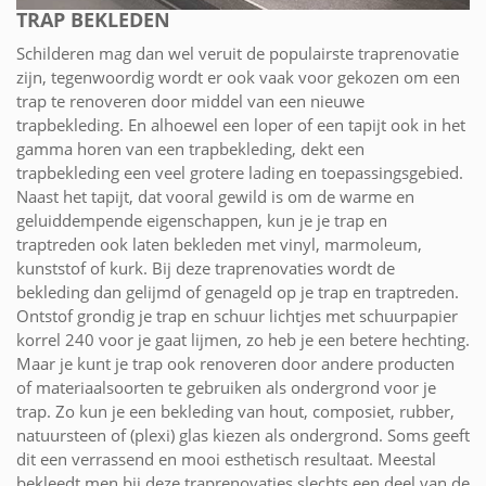
TRAP BEKLEDEN
Schilderen mag dan wel veruit de populairste traprenovatie
zijn, tegenwoordig wordt er ook vaak voor gekozen om een
trap te renoveren door middel van een nieuwe
trapbekleding. En alhoewel een loper of een tapijt ook in het
gamma horen van een trapbekleding, dekt een
trapbekleding een veel grotere lading en toepassingsgebied.
Naast het tapijt, dat vooral gewild is om de warme en
geluiddempende eigenschappen, kun je je trap en
traptreden ook laten bekleden met vinyl, marmoleum,
kunststof of kurk. Bij deze traprenovaties wordt de
bekleding dan gelijmd of genageld op je trap en traptreden.
Ontstof grondig je trap en schuur lichtjes met schuurpapier
korrel 240 voor je gaat lijmen, zo heb je een betere hechting.
Maar je kunt je trap ook renoveren door andere producten
of materiaalsoorten te gebruiken als ondergrond voor je
trap. Zo kun je een bekleding van hout, composiet, rubber,
natuursteen of (plexi) glas kiezen als ondergrond. Soms geeft
dit een verrassend en mooi esthetisch resultaat. Meestal
bekleedt men bij deze traprenovaties slechts een deel van de