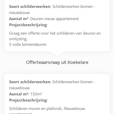
Soort schilderwerken
: Schilderwerken binnen -
nieuwbouw
Aantal m²
: Deuren nieuw appartement
Projectbeschrijving
:
Graag een offerte voor het schilderen van deuren en
omlijsting.
5 volle binnendeuren
1 voordeur aan de binnenkant
1 deur met raam in ( living )
1 achterwand toilet
Offerteaanvraag uit Koekelare
+ de omlijsting
Soort schilderwerken
: Schilderwerken binnen -
nieuwbouw
Aantal m²
: 150m²
Projectbeschrijving
:
Schilderen muren en plafonds. Nieuwbouw