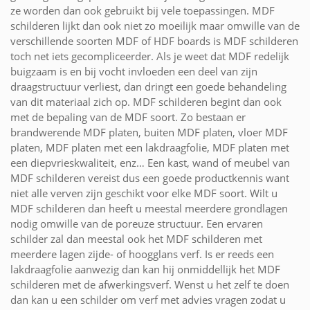
ze worden dan ook gebruikt bij vele toepassingen. MDF
schilderen lijkt dan ook niet zo moeilijk maar omwille van de
verschillende soorten MDF of HDF boards is MDF schilderen
toch net iets gecompliceerder. Als je weet dat MDF redelijk
buigzaam is en bij vocht invloeden een deel van zijn
draagstructuur verliest, dan dringt een goede behandeling
van dit materiaal zich op. MDF schilderen begint dan ook
met de bepaling van de MDF soort. Zo bestaan er
brandwerende MDF platen, buiten MDF platen, vloer MDF
platen, MDF platen met een lakdraagfolie, MDF platen met
een diepvrieskwaliteit, enz… Een kast, wand of meubel van
MDF schilderen vereist dus een goede productkennis want
niet alle verven zijn geschikt voor elke MDF soort. Wilt u
MDF schilderen dan heeft u meestal meerdere grondlagen
nodig omwille van de poreuze structuur. Een ervaren
schilder zal dan meestal ook het MDF schilderen met
meerdere lagen zijde- of hoogglans verf. Is er reeds een
lakdraagfolie aanwezig dan kan hij onmiddellijk het MDF
schilderen met de afwerkingsverf. Wenst u het zelf te doen
dan kan u een schilder om verf met advies vragen zodat u