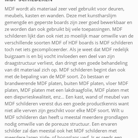
MDF wordt als materiaal zeer veel gebruikt voor deuren,
meubels, kasten en wanden. Deze met kunstharslijm
gemengde en geperste boards zijn zeer goed bewerkbaar en
ze worden dan ook gebruikt bij vele toepassingen. MDF
schilderen lijkt dan ook niet zo moeilijk maar omwille van de
verschillende soorten MDF of HDF boards is MDF schilderen
toch net iets gecompliceerder. Als je weet dat MDF redelijk
buigzaam is en bij vocht invloeden een deel van zijn
draagstructuur verliest, dan dringt een goede behandeling
van dit materiaal zich op. MDF schilderen begint dan ook
met de bepaling van de MDF soort. Zo bestaan er
brandwerende MDF platen, buiten MDF platen, vloer MDF
platen, MDF platen met een lakdraagfolie, MDF platen met
een diepvrieskwaliteit, enz… Een kast, wand of meubel van
MDF schilderen vereist dus een goede productkennis want
niet alle verven zijn geschikt voor elke MDF soort. Wilt u
MDF schilderen dan heeft u meestal meerdere grondlagen
nodig omwille van de poreuze structuur. Een ervaren
schilder zal dan meestal ook het MDF schilderen met
meerdere lagen zijde- of hoogglans verf. Is er reeds een