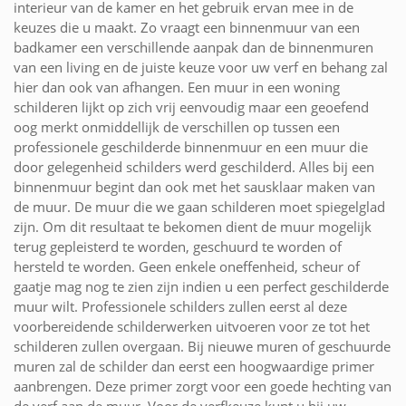
interieur van de kamer en het gebruik ervan mee in de
keuzes die u maakt. Zo vraagt een binnenmuur van een
badkamer een verschillende aanpak dan de binnenmuren
van een living en de juiste keuze voor uw verf en behang zal
hier dan ook van afhangen. Een muur in een woning
schilderen lijkt op zich vrij eenvoudig maar een geoefend
oog merkt onmiddellijk de verschillen op tussen een
professionele geschilderde binnenmuur en een muur die
door gelegenheid schilders werd geschilderd. Alles bij een
binnenmuur begint dan ook met het sausklaar maken van
de muur. De muur die we gaan schilderen moet spiegelglad
zijn. Om dit resultaat te bekomen dient de muur mogelijk
terug gepleisterd te worden, geschuurd te worden of
hersteld te worden. Geen enkele oneffenheid, scheur of
gaatje mag nog te zien zijn indien u een perfect geschilderde
muur wilt. Professionele schilders zullen eerst al deze
voorbereidende schilderwerken uitvoeren voor ze tot het
schilderen zullen overgaan. Bij nieuwe muren of geschuurde
muren zal de schilder dan eerst een hoogwaardige primer
aanbrengen. Deze primer zorgt voor een goede hechting van
de verf aan de muur. Voor de verfkeuze kunt u bij uw