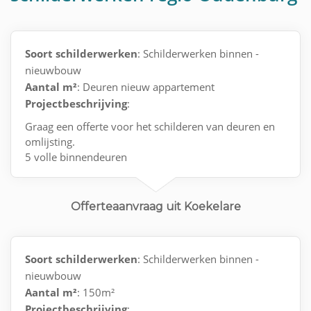
Soort schilderwerken
: Schilderwerken binnen -
nieuwbouw
Aantal m²
: Deuren nieuw appartement
Projectbeschrijving
:
Graag een offerte voor het schilderen van deuren en
omlijsting.
5 volle binnendeuren
1 voordeur aan de binnenkant
1 deur met raam in ( living )
1 achterwand toilet
Offerteaanvraag uit Koekelare
+ de omlijsting
Soort schilderwerken
: Schilderwerken binnen -
nieuwbouw
Aantal m²
: 150m²
Projectbeschrijving
: