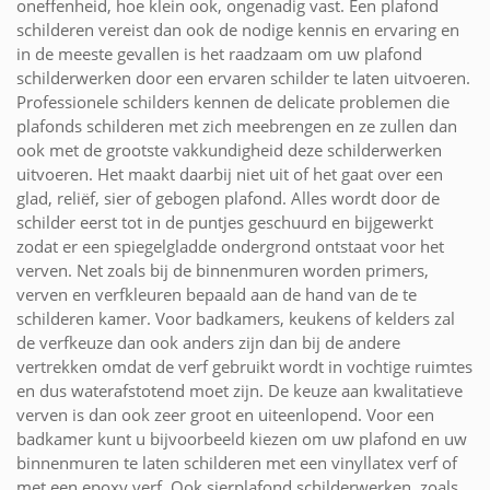
oneffenheid, hoe klein ook, ongenadig vast. Een plafond
schilderen vereist dan ook de nodige kennis en ervaring en
in de meeste gevallen is het raadzaam om uw plafond
schilderwerken door een ervaren schilder te laten uitvoeren.
Professionele schilders kennen de delicate problemen die
plafonds schilderen met zich meebrengen en ze zullen dan
ook met de grootste vakkundigheid deze schilderwerken
uitvoeren. Het maakt daarbij niet uit of het gaat over een
glad, reliëf, sier of gebogen plafond. Alles wordt door de
schilder eerst tot in de puntjes geschuurd en bijgewerkt
zodat er een spiegelgladde ondergrond ontstaat voor het
verven. Net zoals bij de binnenmuren worden primers,
verven en verfkleuren bepaald aan de hand van de te
schilderen kamer. Voor badkamers, keukens of kelders zal
de verfkeuze dan ook anders zijn dan bij de andere
vertrekken omdat de verf gebruikt wordt in vochtige ruimtes
en dus waterafstotend moet zijn. De keuze aan kwalitatieve
verven is dan ook zeer groot en uiteenlopend. Voor een
badkamer kunt u bijvoorbeeld kiezen om uw plafond en uw
binnenmuren te laten schilderen met een vinyllatex verf of
met een epoxy verf. Ook sierplafond schilderwerken, zoals