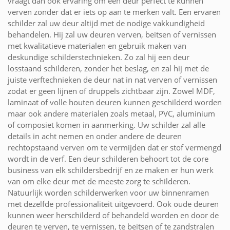
vraagt dan ook ervaring om een deur perfect te kunnen
verven zonder dat er iets op aan te merken valt. Een ervaren
schilder zal uw deur altijd met de nodige vakkundigheid
behandelen. Hij zal uw deuren verven, beitsen of vernissen
met kwalitatieve materialen en gebruik maken van
deskundige schilderstechnieken. Zo zal hij een deur
losstaand schilderen, zonder het beslag, en zal hij met de
juiste verftechnieken de deur nat in nat verven of vernissen
zodat er geen lijnen of druppels zichtbaar zijn. Zowel MDF,
laminaat of volle houten deuren kunnen geschilderd worden
maar ook andere materialen zoals metaal, PVC, aluminium
of composiet komen in aanmerking. Uw schilder zal alle
details in acht nemen en onder andere de deuren
rechtopstaand verven om te vermijden dat er stof vermengd
wordt in de verf. Een deur schilderen behoort tot de core
business van elk schildersbedrijf en ze maken er hun werk
van om elke deur met de meeste zorg te schilderen.
Natuurlijk worden schilderwerken voor uw binnenramen
met dezelfde professionaliteit uitgevoerd. Ook oude deuren
kunnen weer herschilderd of behandeld worden en door de
deuren te verven, te vernissen, te beitsen of te zandstralen