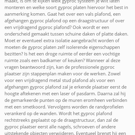
maakt, is om te kijken welk gyproc systeem je wilt laten
monteren en welke soort gyproc platen hiervoor het best in
aanmerking komen. Gaat het over een vals plafond, een
afgehangen gyproc plafond op een draagstructuur of over
een vrijdragend gyproc plafond? Ook wordt er een
onderscheid gemaakt tussen schuine daken of platte daken.
Moet er eventueel extra isolatie aangebracht worden of
moeten de gyproc platen zelf isolerende eigenschappen
bezitten? Is het een droge ruimte of eerder een vochtige
ruimte zoals een badkamer of keuken? Wanneer al deze
vragen beantwoord zijn, kan de professionele gyproc
plaatser zijn stappenplan maken voor de werken. Zowel
voor een vrijdragend metal stud plafond als voor een
afgehangen gyproc plafond zal je erkende plaatser eerst de
hoogte aftekenen met een laser of pasdarm. Daarna zal hij
de gemarkeerde punten op de muren eromheen verbinden
met een smetkoord. Vervolgens worden de randprofielen
verankerd op de wanden. Wordt het gyproc plafond
rechtstreeks geplaatst op de draagstructuur, dan zal de
gyproc plaatser eerst alle nagels, schroeven of andere
uitstekende objecten verwijderen. Eventueel brengt hij een