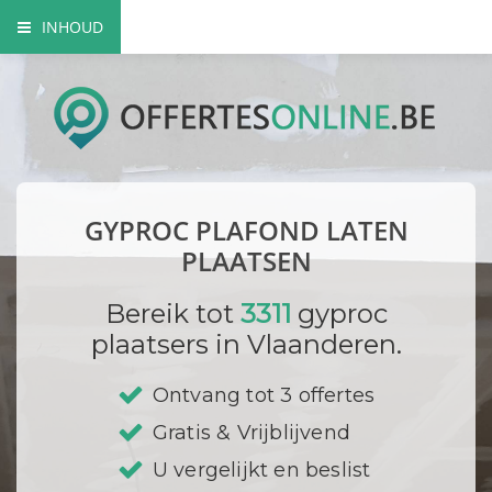
INHOUD
Waarom kiezen voor een vakman?
Mogelijke soorten plafonds
Hoe gaat een gyproc plaatser te werk?
GYPROC PLAFOND LATEN
Gyproc isoleren
PLAATSEN
Bedrijf registreren
Bereik tot
3311
gyproc
plaatsers in Vlaanderen.
Ontvang tot 3 offertes
Gratis & Vrijblijvend
U vergelijkt en beslist