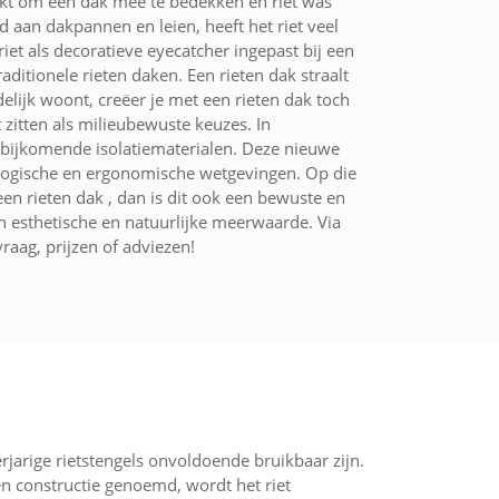
ikt om een dak mee te bedekken en riet was
 aan dakpannen en leien, heeft het riet veel
riet als decoratieve eyecatcher ingepast bij een
itionele rieten daken. Een rieten dak straalt
ndelijk woont, creëer je met een rieten dak toch
 zitten als milieubewuste keuzes. In
 bijkomende isolatiematerialen. Deze nieuwe
logische en ergonomische wetgevingen. Op die
n rieten dak , dan is dit ook een bewuste en
n esthetische en natuurlijke meerwaarde. Via
raag, prijzen of adviezen!
jarige rietstengels onvoldoende bruikbaar zijn.
en constructie genoemd, wordt het riet