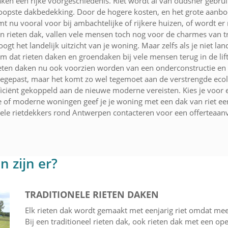
en een rijke voorgeschiedenis. Riet wordt al van oudsher gebru
koopste dakbedekking. Door de hogere kosten, en het grote aanbod
mt nu vooral voor bij ambachtelijke of rijkere huizen, of wordt er 
rieten dak, vallen vele mensen toch nog voor de charmes van trad
ogt het landelijk uitzicht van je woning. Maar zelfs als je niet la
rom dat rieten daken en groendaken bij vele mensen terug in de lift
rieten daken nu ook voorzien worden van een onderconstructie en
oegepast, maar het komt zo wel tegemoet aan de verstrengde eco
ciënt gekoppeld aan de nieuwe moderne vereisten. Kies je voor ee
ke of moderne woningen geef je je woning met een dak van riet ee
onele rietdekkers rond Antwerpen contacteren voor een offerteaanv
 zijn er?
TRADITIONELE RIETEN DAKEN
Elk rieten dak wordt gemaakt met eenjarig riet omdat meer
Bij een traditioneel rieten dak, ook rieten dak met een op