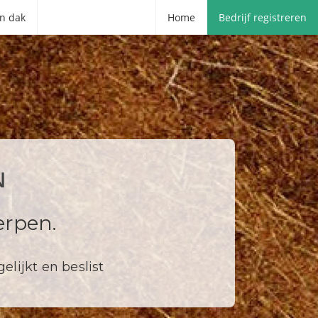
n dak
Home
Bedrijf registreren
N
rpen.
elijkt en beslist