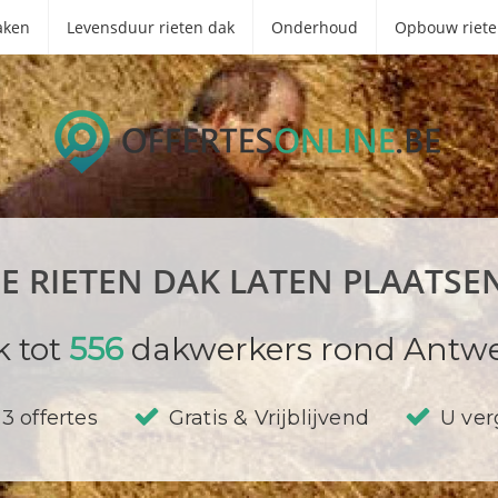
aken
Levensduur rieten dak
Onderhoud
Opbouw riete
JE RIETEN DAK LATEN PLAATSE
k tot
556
dakwerkers rond Antwe
3 offertes
Gratis & Vrijblijvend
U verg