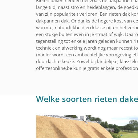
Rieten daken hebben net zoals de dakpannen dak
lange tijd, naast stro en heideplaggen, de goed
van zijn populariteit verloren. Een rieten dak ko
dakpannen dak. Ondanks de hogere kost van een 
warmte, natuurlijkheid en klasse uit en het verho
een stukje buitenleven in je straat of wijk. Daa
tegenstelling tot enkele jaren geleden kunnen 
techniek en afwerking wordt nog maar recent t
manier wordt een ambachtelijke vormgeving effi
doordachte keuze. Zowel bij landelijke, klassie
offertesonline.be kun je gratis enkele professi
Welke soorten rieten daken