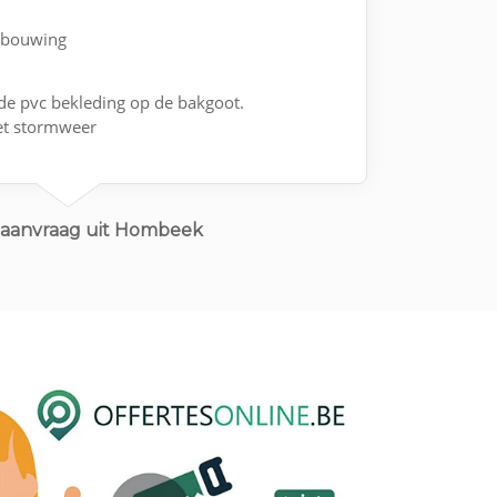
ebouwing
de pvc bekleding op de bakgoot.
t stormweer
eaanvraag uit Hombeek