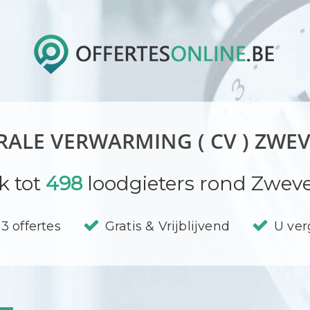
RALE VERWARMING ( CV ) ZWE
k tot
498
loodgieters rond Zwev
3 offertes
Gratis & Vrijblijvend
U verg