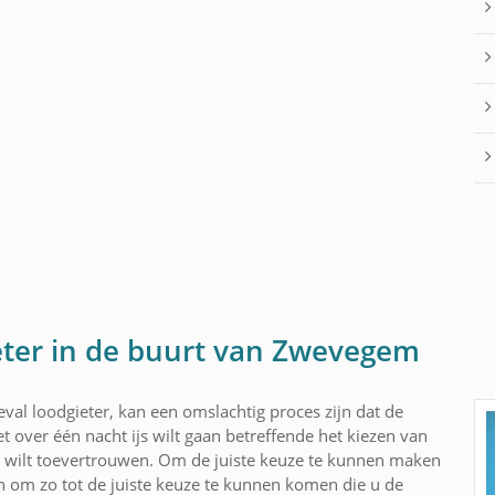
eter in de buurt van Zwevegem
val loodgieter, kan een omslachtig proces zijn dat de
t over één nacht ijs wilt gaan betreffende het kiezen van
wilt toevertrouwen. Om de juiste keuze te kunnen maken
n om zo tot de juiste keuze te kunnen komen die u de