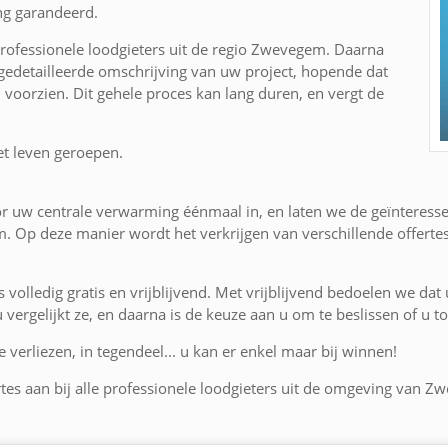
ng garandeerd.
rofessionele loodgieters uit de regio Zwevegem. Daarna
edetailleerde omschrijving van uw project, hopende dat
n voorzien. Dit gehele proces kan lang duren, en vergt de
et leven geroepen.
or uw centrale verwarming éénmaal in, en laten we de geïnteress
 Op deze manier wordt het verkrijgen van verschillende offerte
is volledig gratis en vrijblijvend. Met vrijblijvend bedoelen we dat
 u vergelijkt ze, en daarna is de keuze aan u om te beslissen of u
 verliezen, in tegendeel... u kan er enkel maar bij winnen!
rtes aan bij alle professionele loodgieters uit de omgeving van Z