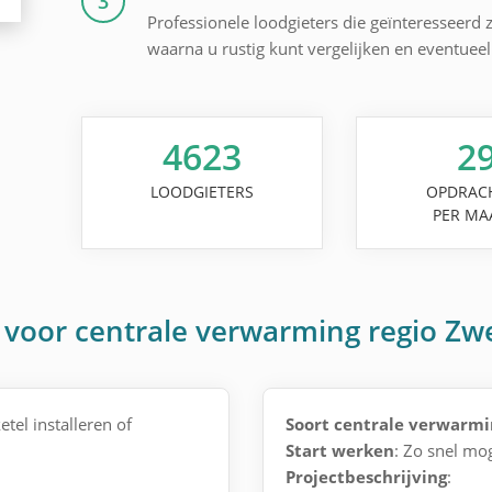
3
Professionele loodgieters die geïnteresseerd z
waarna u rustig kunt vergelijken en eventuee
4623
2
LOODGIETERS
OPDRAC
PER MA
 voor centrale verwarming regio Z
tel installeren of
Soort centrale verwarmi
Start werken
: Zo snel mog
Projectbeschrijving
: