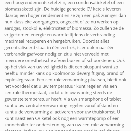
een hoogrendementsketel zijn, een condensatieketel of een
biomassaketel zijn. De huidige generatie CV ketels leveren
daarbij een hoger rendement en ze zijn een pak zuiniger dan
hun klassieke voorgangers, ongeacht of ze nu werken op
aardgas, stookolie, elektriciteit of biomassa. Zo zullen ze de
vrijgekomen energie en warmte tijdens de verbranding
maximaal recuperen en hergebruiken. Doordat alles
gecentraliseerd staat in één vertrek, is er ook maar één
verbrandingsafvoer nodig en zit u niet verveeld met
meerdere onesthetische afvoerbuizen of schoorstenen. Ook
op het vlak van uw veiligheid is dit een pluspunt want zo
heeft u minder kans op koolmonoxidevergiftiging, brand of
explosiegevaar. Een centrale verwarming plaatsen, biedt ook
het voordeel dat u uw temperatuur kunt regelen via een
centrale thermostaat, zodat u in uw woning steeds de
gewenste temperatuur heeft. Via uw smartphone of tablet
kunt u uw centrale verwarming regelen vanaf afstand en
kunt u de verwarming al activeren voor uw thuiskomst. U
kunt naast een CV ketel ook nog een warmtepomp of een
zonneboiler ter ondersteuning van uw centrale verwarming