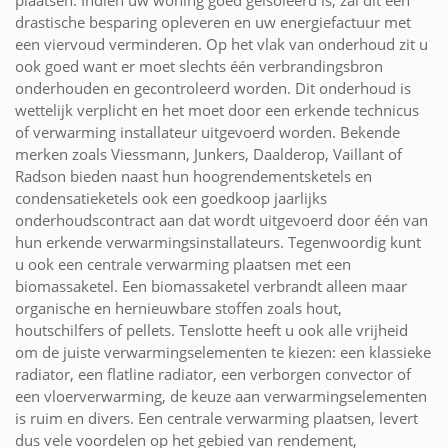
plaatsen. Indien uw woning goed geïsoleerd is, zal dit een
drastische besparing opleveren en uw energiefactuur met
een viervoud verminderen. Op het vlak van onderhoud zit u
ook goed want er moet slechts één verbrandingsbron
onderhouden en gecontroleerd worden. Dit onderhoud is
wettelijk verplicht en het moet door een erkende technicus
of verwarming installateur uitgevoerd worden. Bekende
merken zoals Viessmann, Junkers, Daalderop, Vaillant of
Radson bieden naast hun hoogrendementsketels en
condensatieketels ook een goedkoop jaarlijks
onderhoudscontract aan dat wordt uitgevoerd door één van
hun erkende verwarmingsinstallateurs. Tegenwoordig kunt
u ook een centrale verwarming plaatsen met een
biomassaketel. Een biomassaketel verbrandt alleen maar
organische en hernieuwbare stoffen zoals hout,
houtschilfers of pellets. Tenslotte heeft u ook alle vrijheid
om de juiste verwarmingselementen te kiezen: een klassieke
radiator, een flatline radiator, een verborgen convector of
een vloerverwarming, de keuze aan verwarmingselementen
is ruim en divers. Een centrale verwarming plaatsen, levert
dus vele voordelen op het gebied van rendement,