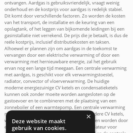
ontvangen. Aardgas is gebruiksvriendelijk, vraagt weinig
onderhoud en de kostprijs voor aardgas is redelijk stabiel.
Dit komt door verschillende factoren. Zo worden de kosten
van het transport, de installatie en de keuring van een
opslagtank, of het leggen van bijkomende leidingen bij een
gasinstallatie niet verrekend. De prijs die je betaalt, is dus de
reële kostprijs, inclusief distributiekosten en taksen.
Alhoewel er plannen zijn om aardgas in de toekomst te
vervangen door een elektrische verwarming of door een
verwarming met hernieuwbare energie, zal het gebruik
ervan nog een lange tijd meegaan. Een centrale verwarming
met aardgas, is geschikt voor elk verwarmingstoestel,
radiator, convector of vloerverwarming. De huidige
moderne energiezuinige CV ketels en condensatieketels
kunnen ook zonder moeite worden aangesloten op de
gastoevoer en te combineren met de plaatsing van een
zonneboiler of een warmtepomp. Een centrale verwarming
met aardgas moet, in tegenstelling tot de andere CV ketels,
×
wettelijk slechts om de twee jaar onderhouden worden door
Deze website maakt
een erkende technicus of verwarmingsinstallateur voor
gebruik van cookies.