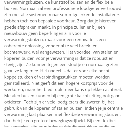
verwarmingsbuizen, de kunststof buizen en de flexibele
buizen. Normaal zal een professionele loodgieter vertrouwd
zijn met alle systemen maar sommige erkende installateurs
hebben toch een bepaalde voorkeur. Zorg dat je hierover
goede afspraken maakt. In principe zullen er bij een
nieuwbouw geen beperkingen zijn voor je
verwarmingsbuizen, maar voor een renovatie is een
coherente oplossing, zonder al te veel breek- en
bochtenwerk, wel aangewezen. Het voordeel van stalen en
koperen buizen voor je verwarming is dat ze robuust en
stevig zijn. Ze kunnen tegen een stootje en normaal gezien
gaan ze lang mee. Het nadeel is dat er voor elke bocht
koppelstukken of verbindingsstukken moeten worden
geïnstalleerd. Niet geeft dit een hogere kostprijs voor de
werkuren, maar het biedt ook meer kans op lekken achteraf.
Metalen buizen kunnen bij een grote kalkafzetting ook gaan
oxideren. Toch zijn er vele loodgieters die zweren bij het
gebruik van de koperen of stalen buizen. Indien je je centrale
verwarming laat plaatsen met flexibele verwarmingsbuizen,
dan heb je een grotere bewegingsvrijheid. Bij een flexibel
buizenstelsel zijn er minder verbindingsstukken nodig en