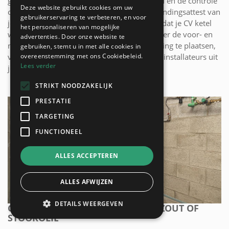
gasvormige brandstoffen. Na het onderhoud en de controle
Deze website gebruikt cookies om uw
ontvang je het reinigingsattest en het verbrandingsattest van
gebruikerservaring te verbeteren, en voor
je verwarmingstoestel. Zo heb je het bewijs dat je CV ketel
het personaliseren van mogelijke
wettelijk in orde is. Voor meer informatie over de voor- en
advertenties. Door onze website te
nadelen om aardgas op je centrale verwarming te plaatsen,
gebruiken, stemt u in met alle cookies in
overeenstemming met ons Cookiebeleid.
verwijzen we je graag door naar de erkende installateurs uit
Lees verder
jouw regio!
STRIKT NOODZAKELIJK
PRESTATIE
TARGETING
FUNCTIONEEL
ALLES ACCEPTEREN
ALLES AFWIJZEN
DETAILS WEERGEVEN
CENTRALE VERWARMING MET MAZOUT OF
STOOKOLIE