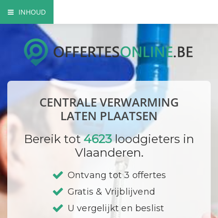
INHOUD
Voordelen centraal verwarmingssysteem
Elementen CV
Mogelijke brandstoffen
CENTRALE VERWARMING
Milieuvriendelijke opties
LATEN PLAATSEN
Bedrijf registreren
Bereik tot
4623
loodgieters in
Vlaanderen.
Ontvang tot 3 offertes
Gratis & Vrijblijvend
U vergelijkt en beslist