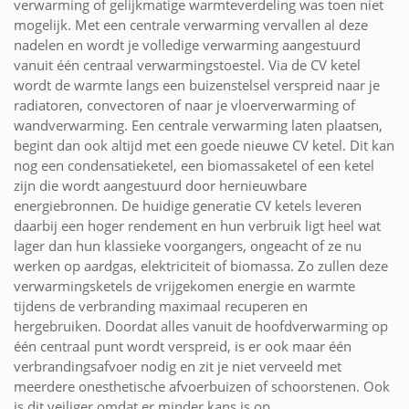
verwarming of gelijkmatige warmteverdeling was toen niet
mogelijk. Met een centrale verwarming vervallen al deze
nadelen en wordt je volledige verwarming aangestuurd
vanuit één centraal verwarmingstoestel. Via de CV ketel
wordt de warmte langs een buizenstelsel verspreid naar je
radiatoren, convectoren of naar je vloerverwarming of
wandverwarming. Een centrale verwarming laten plaatsen,
begint dan ook altijd met een goede nieuwe CV ketel. Dit kan
nog een condensatieketel, een biomassaketel of een ketel
zijn die wordt aangestuurd door hernieuwbare
energiebronnen. De huidige generatie CV ketels leveren
daarbij een hoger rendement en hun verbruik ligt heel wat
lager dan hun klassieke voorgangers, ongeacht of ze nu
werken op aardgas, elektriciteit of biomassa. Zo zullen deze
verwarmingsketels de vrijgekomen energie en warmte
tijdens de verbranding maximaal recuperen en
hergebruiken. Doordat alles vanuit de hoofdverwarming op
één centraal punt wordt verspreid, is er ook maar één
verbrandingsafvoer nodig en zit je niet verveeld met
meerdere onesthetische afvoerbuizen of schoorstenen. Ook
is dit veiliger omdat er minder kans is op