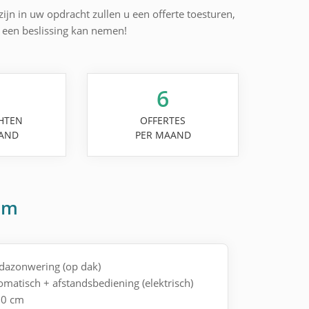
jn in uw opdracht zullen u een offerte toesturen,
l een beslissing kan nemen!
6
HTEN
OFFERTES
AND
PER MAAND
em
ndazonwering (op dak)
omatisch + afstandsbediening (elektrisch)
70 cm