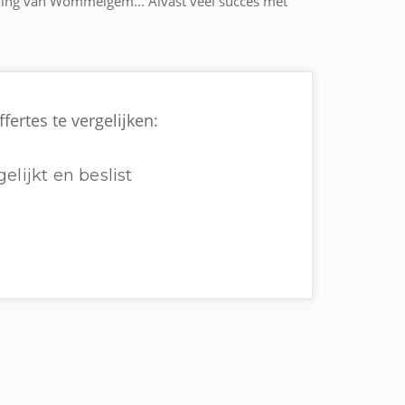
geving van Wommelgem... Alvast veel succes met
rtes te vergelijken:
elijkt en beslist