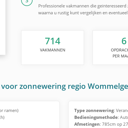
3
Professionele vakmannen die geïnteresseerd zi
waarna u rustig kunt vergelijken en eventuee
714
6
VAKMANNEN
OPDRAC
PER MA
n voor zonnewering regio Wommelg
oor ramen)
Type zonnewering
: Vera
ch)
Bedieningsmethode
: Aut
Afmetingen
: 785cm op 2