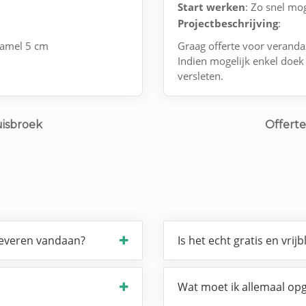
Start werken
: Zo snel mog
Projectbeschrijving
:
lamel 5 cm
Graag offerte voor verand
Indien mogelijk enkel doek
versleten.
uisbroek
Offerte
leveren vandaan?
Is het echt gratis en vrijb
Wat moet ik allemaal opg