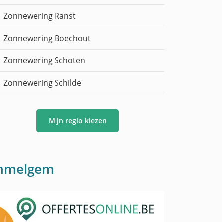
Zonnewering Ranst
Zonnewering Boechout
Zonnewering Schoten
Zonnewering Schilde
Mijn regio kiezen
ommelgem