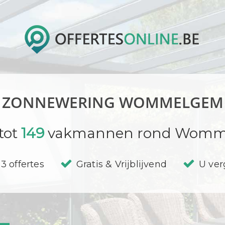
ZONNEWERING WOMMELGEM
tot
149
vakmannen rond Womm
3 offertes
Gratis & Vrijblijvend
U verg