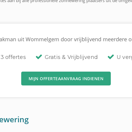
ertes aan bij alle professionele zonnewering plaatsers uit de om
vakman uit Wommelgem door vrijblijvend meerdere offe
3 offertes
Gratis & Vrijblijvend
U verg
MIJN OFFERTEAANVRAAG INDIENEN
ewering