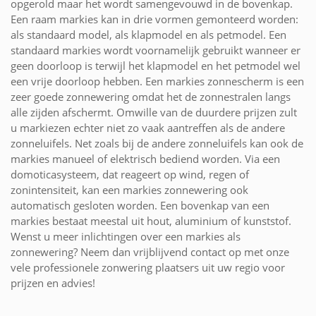
opgerold maar het wordt samengevouwd in de bovenkap.
Een raam markies kan in drie vormen gemonteerd worden:
als standaard model, als klapmodel en als petmodel. Een
standaard markies wordt voornamelijk gebruikt wanneer er
geen doorloop is terwijl het klapmodel en het petmodel wel
een vrije doorloop hebben. Een markies zonnescherm is een
zeer goede zonnewering omdat het de zonnestralen langs
alle zijden afschermt. Omwille van de duurdere prijzen zult
u markiezen echter niet zo vaak aantreffen als de andere
zonneluifels. Net zoals bij de andere zonneluifels kan ook de
markies manueel of elektrisch bediend worden. Via een
domoticasysteem, dat reageert op wind, regen of
zonintensiteit, kan een markies zonnewering ook
automatisch gesloten worden. Een bovenkap van een
markies bestaat meestal uit hout, aluminium of kunststof.
Wenst u meer inlichtingen over een markies als
zonnewering? Neem dan vrijblijvend contact op met onze
vele professionele zonwering plaatsers uit uw regio voor
prijzen en advies!