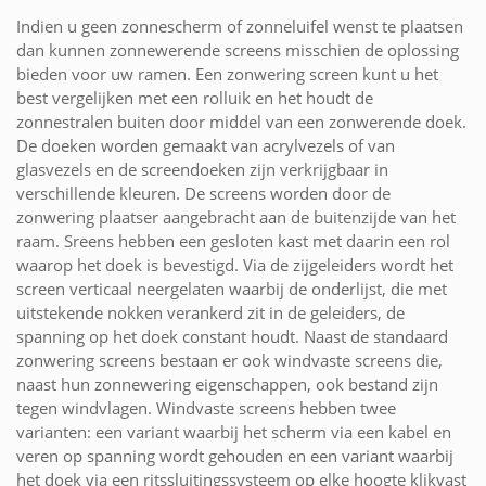
Indien u geen zonnescherm of zonneluifel wenst te plaatsen
dan kunnen zonnewerende screens misschien de oplossing
bieden voor uw ramen. Een zonwering screen kunt u het
best vergelijken met een rolluik en het houdt de
zonnestralen buiten door middel van een zonwerende doek.
De doeken worden gemaakt van acrylvezels of van
glasvezels en de screendoeken zijn verkrijgbaar in
verschillende kleuren. De screens worden door de
zonwering plaatser aangebracht aan de buitenzijde van het
raam. Sreens hebben een gesloten kast met daarin een rol
waarop het doek is bevestigd. Via de zijgeleiders wordt het
screen verticaal neergelaten waarbij de onderlijst, die met
uitstekende nokken verankerd zit in de geleiders, de
spanning op het doek constant houdt. Naast de standaard
zonwering screens bestaan er ook windvaste screens die,
naast hun zonnewering eigenschappen, ook bestand zijn
tegen windvlagen. Windvaste screens hebben twee
varianten: een variant waarbij het scherm via een kabel en
veren op spanning wordt gehouden en een variant waarbij
het doek via een ritssluitingssysteem op elke hoogte klikvast