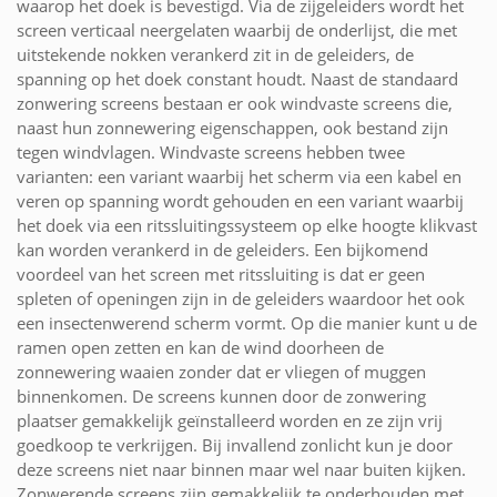
waarop het doek is bevestigd. Via de zijgeleiders wordt het
screen verticaal neergelaten waarbij de onderlijst, die met
uitstekende nokken verankerd zit in de geleiders, de
spanning op het doek constant houdt. Naast de standaard
zonwering screens bestaan er ook windvaste screens die,
naast hun zonnewering eigenschappen, ook bestand zijn
tegen windvlagen. Windvaste screens hebben twee
varianten: een variant waarbij het scherm via een kabel en
veren op spanning wordt gehouden en een variant waarbij
het doek via een ritssluitingssysteem op elke hoogte klikvast
kan worden verankerd in de geleiders. Een bijkomend
voordeel van het screen met ritssluiting is dat er geen
spleten of openingen zijn in de geleiders waardoor het ook
een insectenwerend scherm vormt. Op die manier kunt u de
ramen open zetten en kan de wind doorheen de
zonnewering waaien zonder dat er vliegen of muggen
binnenkomen. De screens kunnen door de zonwering
plaatser gemakkelijk geïnstalleerd worden en ze zijn vrij
goedkoop te verkrijgen. Bij invallend zonlicht kun je door
deze screens niet naar binnen maar wel naar buiten kijken.
Zonwerende screens zijn gemakkelijk te onderhouden met