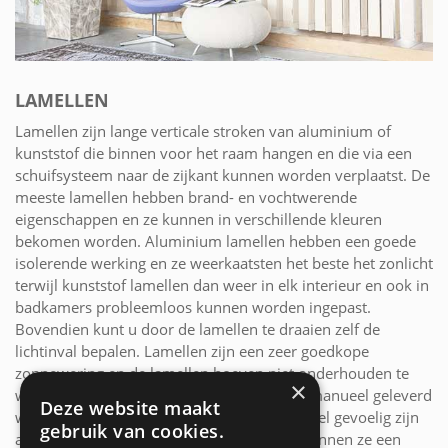
LAMELLEN
Lamellen zijn lange verticale stroken van aluminium of
kunststof die binnen voor het raam hangen en die via een
schuifsysteem naar de zijkant kunnen worden verplaatst. De
meeste lamellen hebben brand- en vochtwerende
eigenschappen en ze kunnen in verschillende kleuren
bekomen worden. Aluminium lamellen hebben een goede
isolerende werking en ze weerkaatsten het beste het zonlicht
terwijl kunststof lamellen dan weer in elk interieur en ook in
badkamers probleemloos kunnen worden ingepast.
Bovendien kunt u door de lamellen te draaien zelf de
lichtinval bepalen. Lamellen zijn een zeer goedkope
zonnewering en de lamellen hoeven niet onderhouden te
×
worden. Ze kunnen zowel automatisch als manueel geleverd
Deze website maakt
worden. Het nadeel van lamellen is dat ze wel gevoelig zijn
gebruik van cookies.
als er wind in de lamellen slaat. Hierdoor kunnen ze een