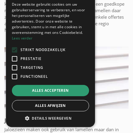
kletterend geluid maken. Indien u kiest voor een goedkope
Deze website gebruikt cookies om uw
gebruikerservaring te verbeteren, en voor
maar toch trendy zonnewering dan komen lamellen daar
het personaliseren van mogelijke
zeker voor in aanmerking. Vraag hier gratis enkele offertes
advertenties. Door onze website te
aan bij onze lokale zonwering plaatsers uit de regio
gebruiken, stemt u in met alle cookies in
Nieuwerkerken!
overeenstemming met ons Cookiebeleid.
Lees verder
STRIKT NOODZAKELIJK
PRESTATIE
TARGETING
FUNCTIONEEL
ALLES ACCEPTEREN
ALLES AFWIJZEN
DETAILS WEERGEVEN
JALOEZIEËN EN SHUTTERS
Jaloezieën maken ook gebruik van lamellen maar dan in