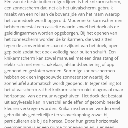
Eén van de beste buiten rolgordijnen is het knikarmscherm,
een zonnescherm dat, net als het uitvalscherm, gebruik
maakt van een rol aan de bovenzijde van het raam waarop
het zonnedoek wordt opgerold. Moderne knikarmschermen
hebben meestal een cassette waarin zowel het doek als de
geleidingsarmen worden opgeborgen. Bij het openen van
het zonnescherm worden de knikarmen, die vast zitten
tegen de armverbinders aan de zijkant van het doek, open
geplooid zodat het doek volledig naar buiten schuift. Een
knikarmscherm kan zowel manueel met een draaistang of
elektrisch met een schakelaar, afstandsbediening of app
geopend en gesloten worden. Sommige zonneschermen
hebben ook een ingebouwde zonnesensor waarbij de
zonneluifel automatisch wordt geopend. In tegenstelling tot
het uitvalscherm zal het knikarmscherm niet diagonaal maar
horizontaal van de muur wegschuiven. Het doek dat bestaat
uit acrylvezels kan in verschillende effen of gecombineerde
kleuren verkregen worden. Knikarmschermen worden veel
gebruikt als gedeeltelijke terrasoverkapping zowel bij
particulieren als bij de horeca. Door hun grote horizontale
overspanning is er een ruime zonnewering en is er geen