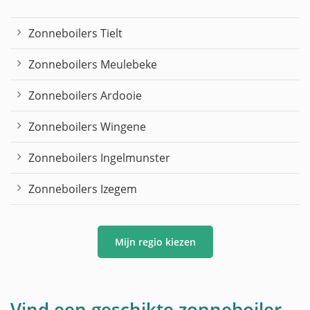
Zonneboilers Tielt
Zonneboilers Meulebeke
Zonneboilers Ardooie
Zonneboilers Wingene
Zonneboilers Ingelmunster
Zonneboilers Izegem
Mijn regio kiezen
Vind een geschikte zonneboiler