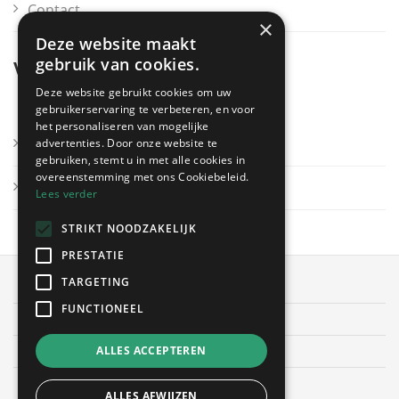
Contact
×
Deze website maakt
gebruik van cookies.
Voor bedrijven
Deze website gebruikt cookies om uw
gebruikerservaring te verbeteren, en voor
het personaliseren van mogelijke
Inloggen
advertenties. Door onze website te
gebruiken, stemt u in met alle cookies in
overeenstemming met ons Cookiebeleid.
Uw bedrijf registreren
Lees verder
STRIKT NOODZAKELIJK
PRESTATIE
TARGETING
OffertesOnline.be © 2026
FUNCTIONEEL
Algemene voorwaarden
Privacybeleid
ALLES ACCEPTEREN
Cookies
ALLES AFWIJZEN