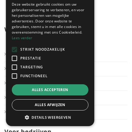
gratis & vrijblijvend!
Deze website gebruikt cookies om uw
gebruikerservaring te verbeteren, en voor
het personaliseren van mogelijke
advertenties. Door onze website te
gebruiken, stemt u in met alle cookies in
Wegwijzer
overeenstemming met ons Cookiebeleid.
Lees verder
STRIKT NOODZAKELIJK
Kies mijn regio
PRESTATIE
TARGETING
Andere sectoren
FUNCTIONEEL
Klantendienst
ALLES ACCEPTEREN
Over ons
ALLES AFWIJZEN
Contact
DETAILS WEERGEVEN
Voor bedrijven