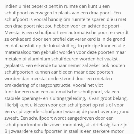
Indien u niet beperkt bent in ruimte dan kunt u een
schuifpoort overwegen in plaats van een draaipoort. Een
schuifpoort is vooral handig om ruimte te sparen die u met
een draaipoort niet zou hebben voor en achter de poort.
Meestal is een schuifpoort een automatische poort en wordt
ze omkaderd door een profiel dat verankerd is in de grond
en dat aansluit op de tuinafsluiting. In principe kunnen alle
materiaalsoorten gebruikt worden voor deze poorten maar
metalen of aluminium schuifdeuren worden het vaakst
geplaatst. Een erkende tuinaannemer zal zeker ook houten
schuifpoorten kunnen aanbieden maar deze poorten
worden dan meestal ondersteund door een metalen
omkadering of draagconstructie. Vooral het vlot
functioneren van een automatische schuifpoort, via een
stabiele openings- en sluitingsgeleiding, is van groot belang.
Hierbij kunt u kiezen voor een schuifpoort op rails of voor
een vrijdragende schuifpoort waarbij de poort over de grond
zweeft. Een schuifpoort wordt aangedreven door een
schuifpoortmotor die zowel monofasig als driefasig kan zijn.
Bij zwaardere schuifpoorten in staal is een sterkere motor