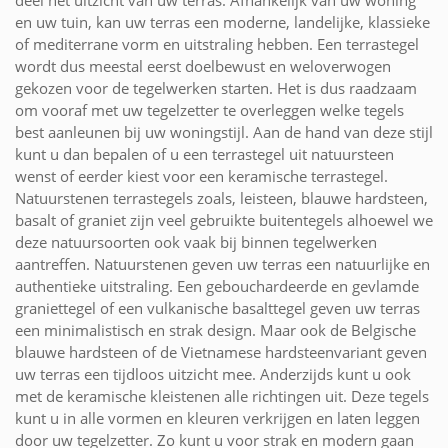
deel het uitzicht van uw terras. Afhankelijk van uw woning
en uw tuin, kan uw terras een moderne, landelijke, klassieke
of mediterrane vorm en uitstraling hebben. Een terrastegel
wordt dus meestal eerst doelbewust en weloverwogen
gekozen voor de tegelwerken starten. Het is dus raadzaam
om vooraf met uw tegelzetter te overleggen welke tegels
best aanleunen bij uw woningstijl. Aan de hand van deze stijl
kunt u dan bepalen of u een terrastegel uit natuursteen
wenst of eerder kiest voor een keramische terrastegel.
Natuurstenen terrastegels zoals, leisteen, blauwe hardsteen,
basalt of graniet zijn veel gebruikte buitentegels alhoewel we
deze natuursoorten ook vaak bij binnen tegelwerken
aantreffen. Natuurstenen geven uw terras een natuurlijke en
authentieke uitstraling. Een gebouchardeerde en gevlamde
graniettegel of een vulkanische basalttegel geven uw terras
een minimalistisch en strak design. Maar ook de Belgische
blauwe hardsteen of de Vietnamese hardsteenvariant geven
uw terras een tijdloos uitzicht mee. Anderzijds kunt u ook
met de keramische kleistenen alle richtingen uit. Deze tegels
kunt u in alle vormen en kleuren verkrijgen en laten leggen
door uw tegelzetter. Zo kunt u voor strak en modern gaan