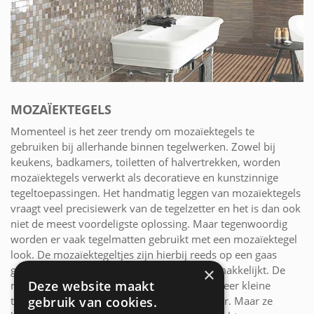
MOZAÏEKTEGELS
Momenteel is het zeer trendy om mozaïektegels te
gebruiken bij allerhande binnen tegelwerken. Zowel bij
keukens, badkamers, toiletten of halvertrekken, worden
mozaïektegels verwerkt als decoratieve en kunstzinnige
tegeltoepassingen. Het handmatig leggen van mozaïektegels
vraagt veel precisiewerk van de tegelzetter en het is dan ook
niet de meest voordeligste oplossing. Maar tegenwoordig
worden er vaak tegelmatten gebruikt met een mozaïektegel
look. De mozaïektegeltjes zijn hierbij reeds op een gaas
gekleefd wat het plaatsen aanzienlijk vergemakkelijkt. De
×
Deze website maakt
meest mozaïektegels zijn samengesteld uit zeer kleine
gebruik van cookies.
tegeltjes in dezelfde glanzende of matte kleur. Maar ze