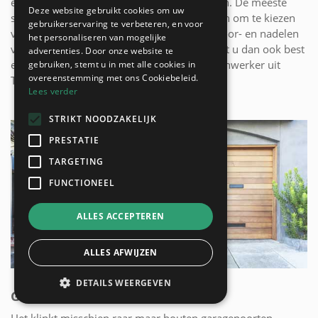
en geïntegreerd worden in uw schrijnwerken. De meeste
Deze website gebruikt cookies om uw
schrijnwerkers bieden ook de mogelijkheden om te kiezen
gebruikerservaring te verbeteren, en voor
voor PVC ramen of aluminium ramen. De voor- en nadelen
het personaliseren van mogelijke
van een keuze voor houten ramen bespreekt u dan ook best
advertenties. Door onze website te
even vooraf met een meubelmaker of schrijnwerker uit
gebruiken, stemt u in met alle cookies in
overeenstemming met ons Cookiebeleid.
Tienen!
Lees verder
STRIKT NOODZAKELIJK
PRESTATIE
TARGETING
FUNCTIONEEL
ALLES ACCEPTEREN
ALLES AFWIJZEN
DETAILS WEERGEVEN
GARAGEPOORTEN