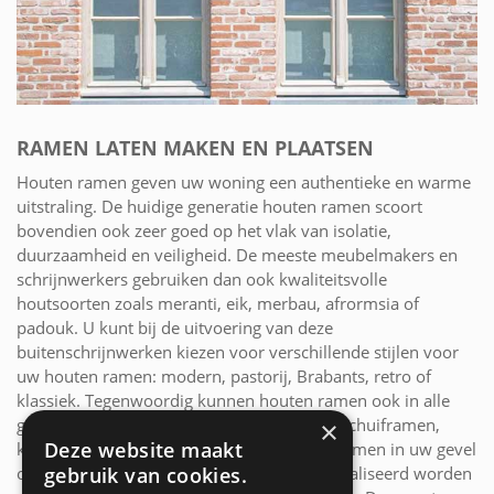
RAMEN LATEN MAKEN EN PLAATSEN
Houten ramen geven uw woning een authentieke en warme
uitstraling. De huidige generatie houten ramen scoort
bovendien ook zeer goed op het vlak van isolatie,
duurzaamheid en veiligheid. De meeste meubelmakers en
schrijnwerkers gebruiken dan ook kwaliteitsvolle
houtsoorten zoals meranti, eik, merbau, afrormsia of
padouk. U kunt bij de uitvoering van deze
buitenschrijnwerken kiezen voor verschillende stijlen voor
uw houten ramen: modern, pastorij, Brabants, retro of
klassiek. Tegenwoordig kunnen houten ramen ook in alle
gewenste vormen gemaakt worden. Grote schuiframen,
×
Deze website maakt
kiepramen, ovale zolderramen of doorkijkramen in uw gevel
gebruik van cookies.
of zelfs binnenmuur, alles kan op maat gerealiseerd worden