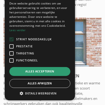
Deze website gebruikt cookies om uw
gediplomeerde schrijnwerken vakman uit uw regio!
gebruikerservaring te verbeteren, en voor
het personaliseren van mogelijke
advertenties. Door onze website te
gebruiken, stemt u in met alle cookies in
overeenstemming met ons Cookiebeleid.
Lees verder
STRIKT NOODZAKELIJK
PRESTATIE
TARGETING
FUNCTIONEEL
ALLES ACCEPTEREN
RAMEN LATEN MAKEN EN PLAATSEN
Houten ramen geven uw woning een authentieke en warme
ALLES AFWIJZEN
uitstraling. De huidige generatie houten ramen scoort
bovendien ook zeer goed op het vlak van isolatie,
DETAILS WEERGEVEN
duurzaamheid en veiligheid. De meeste meubelmakers en
schrijnwerkers gebruiken dan ook kwaliteitsvolle