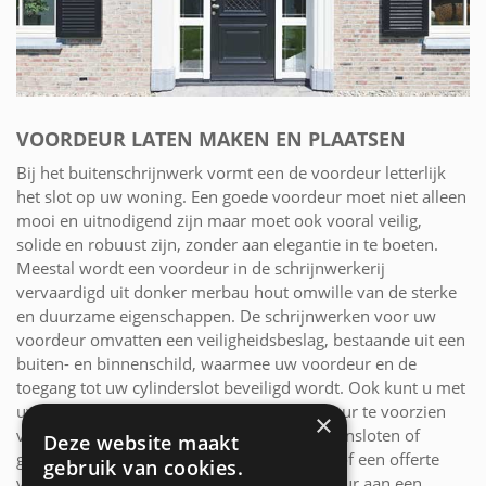
VOORDEUR LATEN MAKEN EN PLAATSEN
Bij het buitenschrijnwerk vormt een de voordeur letterlijk
het slot op uw woning. Een goede voordeur moet niet alleen
mooi en uitnodigend zijn maar moet ook vooral veilig,
solide en robuust zijn, zonder aan elegantie in te boeten.
Meestal wordt een voordeur in de schrijnwerkerij
vervaardigd uit donker merbau hout omwille van de sterke
en duurzame eigenschappen. De schrijnwerken voor uw
voordeur omvatten een veiligheidsbeslag, bestaande uit een
buiten- en binnenschild, waarmee uw voordeur en de
toegang tot uw cylinderslot beveiligd wordt. Ook kunt u met
uw schrijnwerker overleggen om de voordeur te voorzien
×
van een veiligheidsslot met meervoudige pensloten of
Deze website maakt
gecodeerde kernstiften. Vraag meer advies of een offerte
gebruik van cookies.
voor uw buitenschrijnwerken en uw voordeur aan een