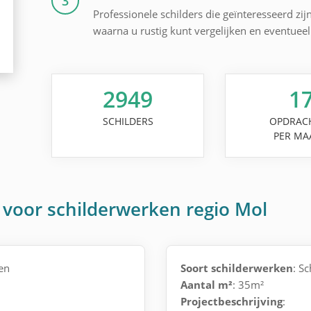
3
Professionele schilders die geïnteresseerd zij
waarna u rustig kunt vergelijken en eventuee
2949
1
SCHILDERS
OPDRAC
PER MA
 voor schilderwerken regio Mol
en
Soort schilderwerken
: S
Aantal m²
: 35m²
Projectbeschrijving
: