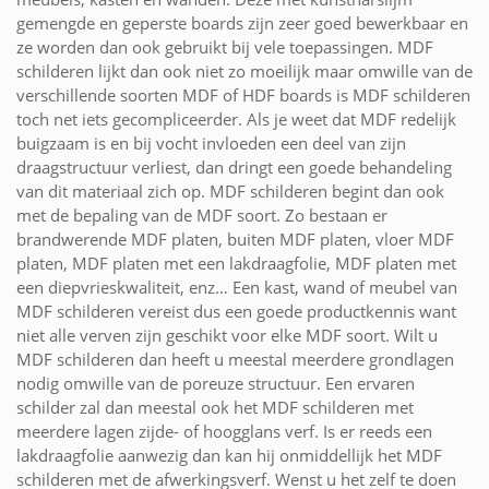
gemengde en geperste boards zijn zeer goed bewerkbaar en
ze worden dan ook gebruikt bij vele toepassingen. MDF
schilderen lijkt dan ook niet zo moeilijk maar omwille van de
verschillende soorten MDF of HDF boards is MDF schilderen
toch net iets gecompliceerder. Als je weet dat MDF redelijk
buigzaam is en bij vocht invloeden een deel van zijn
draagstructuur verliest, dan dringt een goede behandeling
van dit materiaal zich op. MDF schilderen begint dan ook
met de bepaling van de MDF soort. Zo bestaan er
brandwerende MDF platen, buiten MDF platen, vloer MDF
platen, MDF platen met een lakdraagfolie, MDF platen met
een diepvrieskwaliteit, enz… Een kast, wand of meubel van
MDF schilderen vereist dus een goede productkennis want
niet alle verven zijn geschikt voor elke MDF soort. Wilt u
MDF schilderen dan heeft u meestal meerdere grondlagen
nodig omwille van de poreuze structuur. Een ervaren
schilder zal dan meestal ook het MDF schilderen met
meerdere lagen zijde- of hoogglans verf. Is er reeds een
lakdraagfolie aanwezig dan kan hij onmiddellijk het MDF
schilderen met de afwerkingsverf. Wenst u het zelf te doen