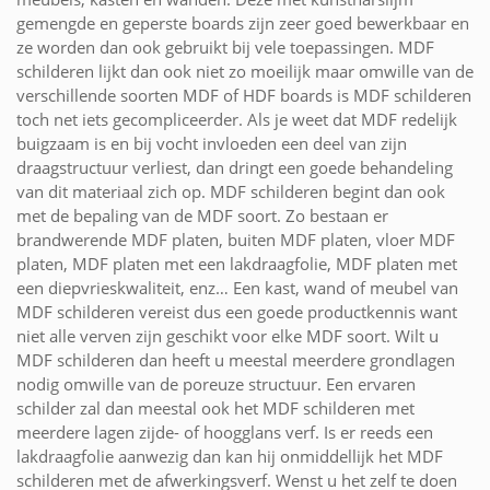
gemengde en geperste boards zijn zeer goed bewerkbaar en
ze worden dan ook gebruikt bij vele toepassingen. MDF
schilderen lijkt dan ook niet zo moeilijk maar omwille van de
verschillende soorten MDF of HDF boards is MDF schilderen
toch net iets gecompliceerder. Als je weet dat MDF redelijk
buigzaam is en bij vocht invloeden een deel van zijn
draagstructuur verliest, dan dringt een goede behandeling
van dit materiaal zich op. MDF schilderen begint dan ook
met de bepaling van de MDF soort. Zo bestaan er
brandwerende MDF platen, buiten MDF platen, vloer MDF
platen, MDF platen met een lakdraagfolie, MDF platen met
een diepvrieskwaliteit, enz… Een kast, wand of meubel van
MDF schilderen vereist dus een goede productkennis want
niet alle verven zijn geschikt voor elke MDF soort. Wilt u
MDF schilderen dan heeft u meestal meerdere grondlagen
nodig omwille van de poreuze structuur. Een ervaren
schilder zal dan meestal ook het MDF schilderen met
meerdere lagen zijde- of hoogglans verf. Is er reeds een
lakdraagfolie aanwezig dan kan hij onmiddellijk het MDF
schilderen met de afwerkingsverf. Wenst u het zelf te doen