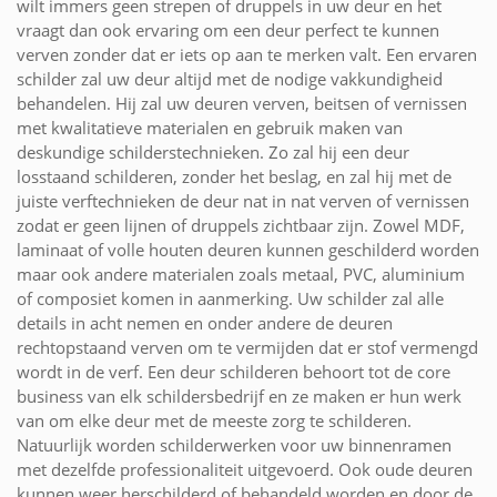
wilt immers geen strepen of druppels in uw deur en het
vraagt dan ook ervaring om een deur perfect te kunnen
verven zonder dat er iets op aan te merken valt. Een ervaren
schilder zal uw deur altijd met de nodige vakkundigheid
behandelen. Hij zal uw deuren verven, beitsen of vernissen
met kwalitatieve materialen en gebruik maken van
deskundige schilderstechnieken. Zo zal hij een deur
losstaand schilderen, zonder het beslag, en zal hij met de
juiste verftechnieken de deur nat in nat verven of vernissen
zodat er geen lijnen of druppels zichtbaar zijn. Zowel MDF,
laminaat of volle houten deuren kunnen geschilderd worden
maar ook andere materialen zoals metaal, PVC, aluminium
of composiet komen in aanmerking. Uw schilder zal alle
details in acht nemen en onder andere de deuren
rechtopstaand verven om te vermijden dat er stof vermengd
wordt in de verf. Een deur schilderen behoort tot de core
business van elk schildersbedrijf en ze maken er hun werk
van om elke deur met de meeste zorg te schilderen.
Natuurlijk worden schilderwerken voor uw binnenramen
met dezelfde professionaliteit uitgevoerd. Ook oude deuren
kunnen weer herschilderd of behandeld worden en door de