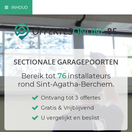
INHOUD
Waarom kiezen voor een sectionaalpoort?
Een manuele of elektrische sectionaalpoort?
Mogelijke materialen
SECTIONALE GARAGEPOORTEN
Bedrijf registreren
Bereik tot
76
installateurs
rond Sint-Agatha-Berchem.
Ontvang tot 3 offertes
Gratis & Vrijblijvend
U vergelijkt en beslist