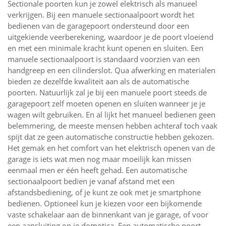
Sectionale poorten kun je zowel elektrisch als manueel
verkrijgen. Bij een manuele sectionaalpoort wordt het
bedienen van de garagepoort ondersteund door een
uitgekiende veerberekening, waardoor je de poort vloeiend
en met een minimale kracht kunt openen en sluiten. Een
manuele sectionaalpoort is standaard voorzien van een
handgreep en een cilinderslot. Qua afwerking en materialen
bieden ze dezelfde kwaliteit aan als de automatische
poorten. Natuurlijk zal je bij een manuele poort steeds de
garagepoort zelf moeten openen en sluiten wanneer je je
wagen wilt gebruiken. En al lijkt het manueel bedienen geen
belemmering, de meeste mensen hebben achteraf toch vaak
spijt dat ze geen automatische constructie hebben gekozen.
Het gemak en het comfort van het elektrisch openen van de
garage is iets wat men nog maar moeilijk kan missen
eenmaal men er één heeft gehad. Een automatische
sectionaalpoort bedien je vanaf afstand met een
afstandsbediening, of je kunt ze ook met je smartphone
bedienen. Optioneel kun je kiezen voor een bijkomende
vaste schakelaar aan de binnenkant van je garage, of voor
een aansluiting op je domotica. Een automatische poort