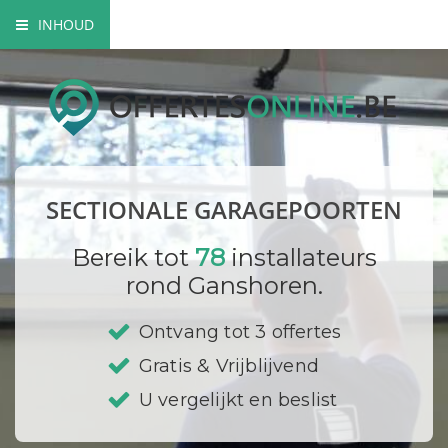
INHOUD
Waarom kiezen voor een sectionaalpoort?
Een manuele of elektrische sectionaalpoort?
Mogelijke materialen
SECTIONALE GARAGEPOORTEN
Bedrijf registreren
Bereik tot
78
installateurs
rond Ganshoren.
Ontvang tot 3 offertes
Gratis & Vrijblijvend
U vergelijkt en beslist