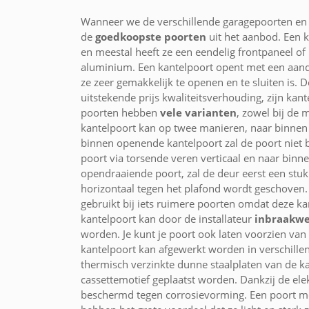
Wanneer we de verschillende garagepoorten en 
de
goedkoopste poorten
uit het aanbod. Een 
en meestal heeft ze een eendelig frontpaneel of 
aluminium. Een kantelpoort opent met een aand
ze zeer gemakkelijk te openen en te sluiten is. 
uitstekende prijs kwaliteitsverhouding, zijn ka
poorten hebben
vele varianten
, zowel bij de 
kantelpoort kan op twee manieren, naar binnen
binnen openende kantelpoort zal de poort niet b
poort via torsende veren verticaal en naar binn
opendraaiende poort, zal de deur eerst een stuk
horizontaal tegen het plafond wordt geschoven
gebruikt bij iets ruimere poorten omdat deze ka
kantelpoort kan door de installateur
inbraakw
worden. Je kunt je poort ook laten voorzien va
kantelpoort kan afgewerkt worden in verschille
thermisch verzinkte dunne staalplaten van de kan
cassettemotief geplaatst worden. Dankzij de ele
beschermd tegen corrosievorming. Een poort m