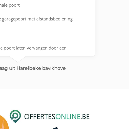
onale poort
he garagepoort met afstandsbediening
ale poort laten vervangen door een
dsbediening codeklavier en app op de gsm
aag uit Harelbeke bavikhove