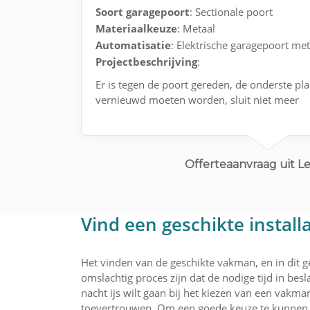
Soort garagepoort
: Sectionale poort
Materiaalkeuze
: Metaal
Automatisatie
: Elektrische garagepoort me
Projectbeschrijving
:
Er is tegen de poort gereden, de onderste pla
vernieuwd moeten worden, sluit niet meer
Offerteaanvraag uit 
Vind een geschikte instal
Het vinden van de geschikte vakman, en in dit g
omslachtig proces zijn dat de nodige tijd in bes
nacht ijs wilt gaan bij het kiezen van een vakma
toevertrouwen. Om een goede keuze te kunnen m