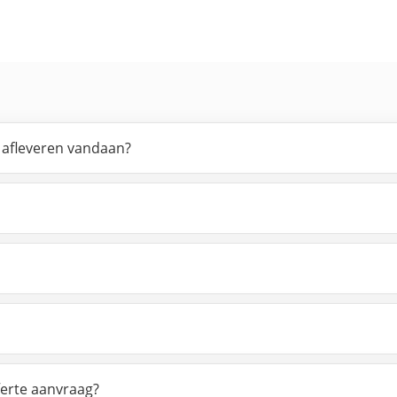
s afleveren vandaan?
ferte aanvraag?