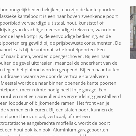
hun mogelijkheden bekijken, dan zijn de kantelpoorten
klassieke kantelpoort is een naar boven zwenkende poort
poortblad vervaardigd uit staal, hout, kunststof of
rijving van krachtige meervoudige trekveren, waardoor
Door de lage kostprijs, de eenvoudige bediening, en de
ntelpoorten erg gewild bij de prijsbewuste consumenten. De
manuele als bij de automatische kantelpoorten. Een
 of naar buiten, worden opengeschoven. Bij een naar
uiten de gevel uitdraaien, maar zal de onderkant van de
en tegen het plafond worden geopend. Bij een naar buiten
 uitdraaien waarna ze door de verticale spiraalveren
. Meestal wordt de naar binnen openende kantelpoorten
ntelpoort meer ruimte nodig heeft in je garage. Een
erend
en met een aanvullende vergrendeling geïnstalleerd
n een loopdeur of bijkomende ramen. Het front van je
nde vormen en kleuren. Bij een stalen poort kunnen de
telpoort horizontaal, verticaal, of met een
ktrostatische aangebrachte moffellak, wordt de poort
et een houtlook kan ook. Aluminium garagepoorten