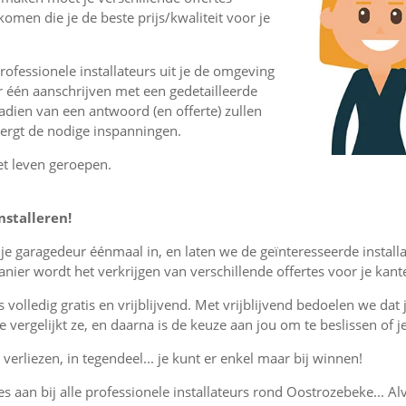
komen die je de beste prijs/kwaliteit voor je
ofessionele installateurs uit je de omgeving
 één aanschrijven met een gedetailleerde
nadien van een antwoord (en offerte) zullen
vergt de nodige inspanningen.
et leven geroepen.
nstalleren!
r je garagedeur éénmaal in, en laten we de geïnteresseerde instal
ier wordt het verkrijgen van verschillende offertes voor je kant
is volledig gratis en vrijblijvend. Met vrijblijvend bedoelen we dat
, je vergelijkt ze, en daarna is de keuze aan jou om te beslissen o
verliezen, in tegendeel... je kunt er enkel maar bij winnen!
es aan bij alle professionele installateurs rond Oostrozebeke... Al