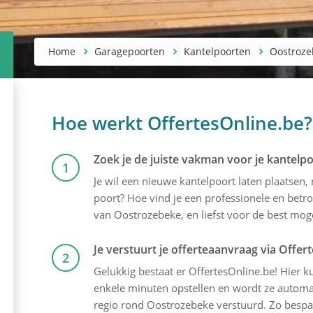
Home
Garagepoorten
Kantelpoorten
Oostroze
Hoe werkt OffertesOnline.be?
Zoek je de juiste vakman voor je kantelp
1
Je wil een nieuwe kantelpoort laten plaatsen
poort? Hoe vind je een professionele en betro
van Oostrozebeke, en liefst voor de best mogel
Je verstuurt je offerteaanvraag via Offer
2
Gelukkig bestaat er OffertesOnline.be! Hier kun
enkele minuten opstellen en wordt ze automati
regio rond Oostrozebeke verstuurd. Zo bespaar