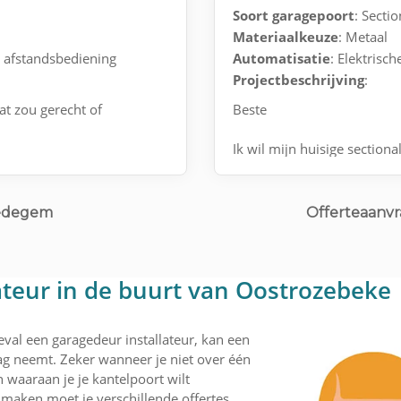
Soort garagepoort
: Secti
Materiaalkeuze
: Metaal
t afstandsbediening
Automatisatie
: Elektrisc
Projectbeschrijving
:
at zou gerecht of
Beste
Ik wil mijn huisige section
gemotoriseerde met afstan
Ledegem
Offerteaanvr
lateur in de buurt van Oostrozebeke
eval een garagedeur installateur, kan een
lag neemt. Zeker wanneer je niet over één
n waaraan je je kantelpoort wilt
aken moet je verschillende offertes