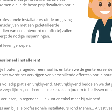
komen die je de beste prijs/kwaliteit voor je
ofessionele installateurs uit de omgeving
nschrijven met een gedetailleerde
nadien van een antwoord (en offerte) zullen
vergt de nodige inspanningen.
et leven geroepen.
ssioneel installeren!
r je houten garagedeur éénmaal in, en laten we de geïnteresseerd
ier wordt het verkrijgen van verschillende offertes voor je hou
is volledig gratis en vrijblijvend. Met vrijblijvend bedoelen we dat
, je vergelijkt ze, en daarna is de keuze aan jou om te beslissen o
verliezen, in tegendeel... je kunt er enkel maar bij winnen!
es aan bij alle professionele installateurs rond Menen... Alvast vee