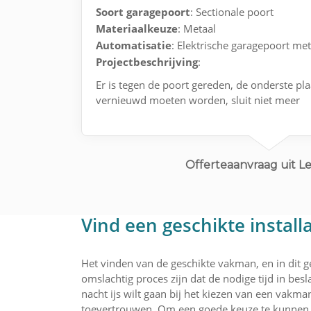
Soort garagepoort
: Sectionale poort
Materiaalkeuze
: Metaal
Automatisatie
: Elektrische garagepoort me
Projectbeschrijving
:
Er is tegen de poort gereden, de onderste pla
vernieuwd moeten worden, sluit niet meer
Offerteaanvraag uit 
Vind een geschikte instal
Het vinden van de geschikte vakman, en in dit g
omslachtig proces zijn dat de nodige tijd in bes
nacht ijs wilt gaan bij het kiezen van een vakma
toevertrouwen. Om een goede keuze te kunnen m