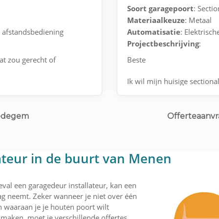
Soort garagepoort
: Secti
Materiaalkeuze
: Metaal
t afstandsbediening
Automatisatie
: Elektrisc
Projectbeschrijving
:
at zou gerecht of
Beste
Ik wil mijn huisige section
gemotoriseerde met afstan
Ledegem
Offerteaanvr
lateur in de buurt van Menen
eval een garagedeur installateur, kan een
lag neemt. Zeker wanneer je niet over één
n waaraan je je houten poort wilt
aken, moet je verschillende offertes