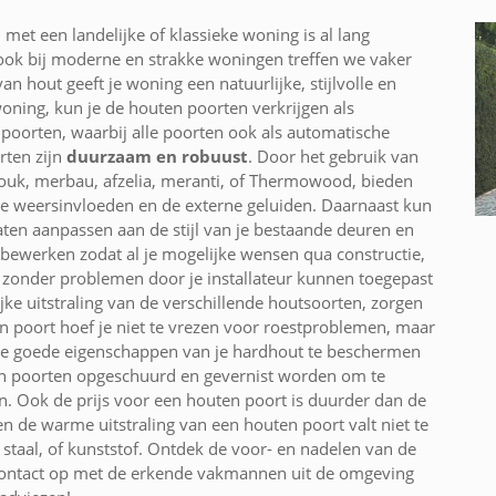
met een landelijke of klassieke woning is al lang
n ook bij moderne en strakke woningen treffen we vaker
 hout geeft je woning een natuurlijke, stijlvolle en
 woning, kun je de houten poorten verkrijgen als
e poorten, waarbij alle poorten ook als automatische
ten zijn
duurzaam en robuust
. Door het gebruik van
douk, merbau, afzelia, meranti, of Thermowood, bieden
e weersinvloeden en de externe geluiden. Daarnaast kun
laten aanpassen aan de stijl van je bestaande deuren en
 bewerken zodat al je mogelijke wensen qua constructie,
, zonder problemen door je installateur kunnen toegepast
jke uitstraling van de verschillende houtsoorten, zorgen
 poort hoef je niet te vrezen voor roestproblemen, maar
de goede eigenschappen van je hardhout te beschermen
en poorten opgeschuurd en gevernist worden om te
 Ook de prijs voor een houten poort is duurder dan de
n de warme uitstraling van een houten poort valt niet te
taal, of kunststof. Ontdek de voor- en nadelen van de
contact op met de erkende vakmannen uit de omgeving