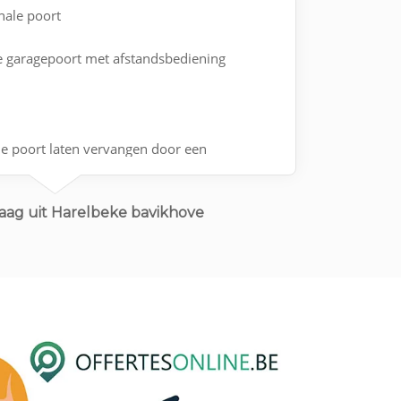
onale poort
he garagepoort met afstandsbediening
ale poort laten vervangen door een
dsbediening codeklavier en app op de gsm
aag uit Harelbeke bavikhove