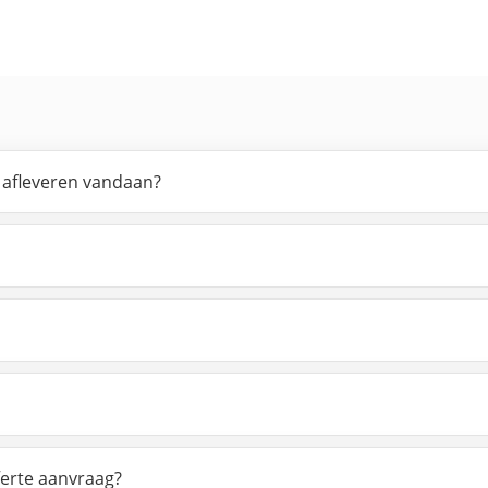
s afleveren vandaan?
ferte aanvraag?