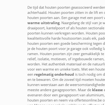
De tijd dat houten poorten geassocieerd werden 
achterhaald. Houten poorten zitten in de lift e
houten poorten aan. Een garage met een poort van
warme uitstraling
. Naargelang de stijl van je
draaipoort, kantelpoort of als houten sectional
poorten kunnen verkregen worden. Houten poor
kwaliteitsvolle harde houtsoorten zoals eik, pa
houten poorten een goede bescherming tegen d
je de houten poort voor je garage ook volledig 
ramen. Houten poorten zijn zeer gemakkelijk te
reliëf, isolatie, motieven, of ingebouwde ramen
worden. Het authentiek materiaal en de natuurli
voor een warme en unieke toets. Met een houten
een
regelmatig onderhoud
is toch nodig om 
en te bewaren. Om de zoveel tijd moeten hout
kunnen weerstaan aan de weersomstandigheden.
meeste andere garagepoorten. Maar de
klasse
e
evenaren door een garagepoort van aluminium, s
houten poorten en neem via offertesonline.be 