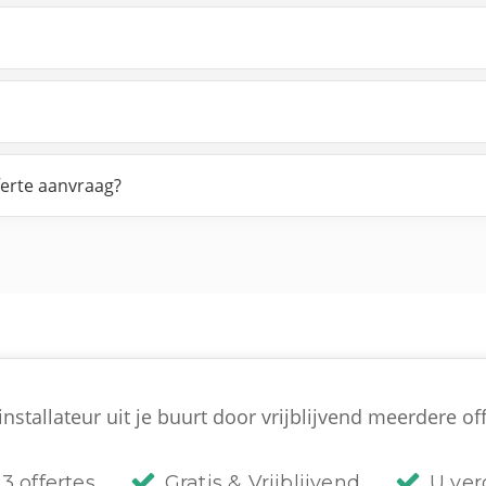
ferte aanvraag?
nstallateur uit je buurt door vrijblijvend meerdere off
3 offertes
Gratis & Vrijblijvend
U verg