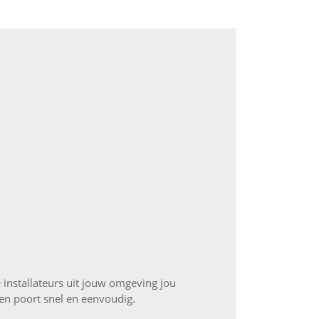
 installateurs uit jouw omgeving jou
ten poort snel en eenvoudig.