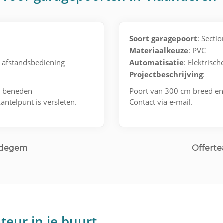
Soort garagepoort
: Secti
Materiaalkeuze
: PVC
t afstandsbediening
Automatisatie
: Elektrisc
Projectbeschrijving
:
n beneden
Poort van 300 cm breed e
ntelpunt is versleten.
Contact via e-mail.
 Edegem
Offerte
teur in je buurt