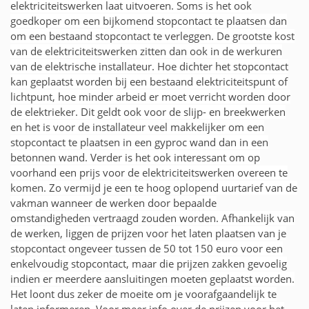
elektriciteitswerken laat uitvoeren. Soms is het ook
goedkoper om een bijkomend stopcontact te plaatsen dan
om een bestaand stopcontact te verleggen. De grootste kost
van de elektriciteitswerken zitten dan ook in de werkuren
van de elektrische installateur. Hoe dichter het stopcontact
kan geplaatst worden bij een bestaand elektriciteitspunt of
lichtpunt, hoe minder arbeid er moet verricht worden door
de elektrieker. Dit geldt ook voor de slijp- en breekwerken
en het is voor de installateur veel makkelijker om een
stopcontact te plaatsen in een gyproc wand dan in een
betonnen wand. Verder is het ook interessant om op
voorhand een prijs voor de elektriciteitswerken overeen te
komen. Zo vermijd je een te hoog oplopend uurtarief van de
vakman wanneer de werken door bepaalde
omstandigheden vertraagd zouden worden. Afhankelijk van
de werken, liggen de prijzen voor het laten plaatsen van je
stopcontact ongeveer tussen de 50 tot 150 euro voor een
enkelvoudig stopcontact, maar die prijzen zakken gevoelig
indien er meerdere aansluitingen moeten geplaatst worden.
Het loont dus zeker de moeite om je voorafgaandelijk te
laten informeren. Voor meer info over de prijzen voor het