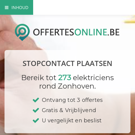
INHOUD
Het nut van extra contactdozen
Waarom beroep doen op een vakman?
Elektriciteitskeuring nodig?
STOPCONTACT PLAATSEN
Waar plaats ik mijn stopcontacten?
Bereik tot
273
elektriciens
Hoe vervang ik een contactdoos?
rond Zonhoven.
Bedrijf registreren
Ontvang tot 3 offertes
Gratis & Vrijblijvend
U vergelijkt en beslist