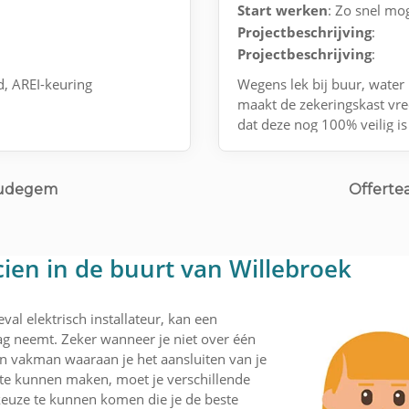
Start werken
: Zo snel mog
Projectbeschrijving
:
Projectbeschrijving
:
d, AREI-keuring
Wegens lek bij buur, water 
maakt de zekeringskast vr
dat deze nog 100% veilig is
Contact via e-mail.
Oudegem
Offerte
cien in de buurt van Willebroek
val elektrisch installateur, kan een
lag neemt. Zeker wanneer je niet over één
een vakman waaraan je het aansluiten van je
 te kunnen maken, moet je verschillende
 keuze te kunnen komen die je de beste