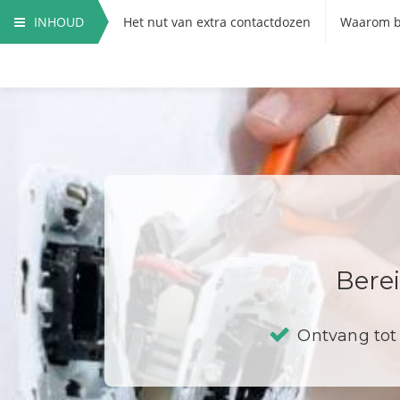
INHOUD
Het nut van extra contactdozen
Waarom b
Hoe vervang ik een contactdoos?
Berei
Ontvang tot 