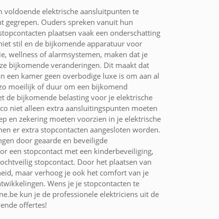
voldoende elektrische aansluitpunten te
cht gegrepen. Ouders spreken vanuit hun
 stopcontacten plaatsen vaak een onderschatting
iet stil en de bijkomende apparatuur voor
tie, wellness of alarmsystemen, maken dat je
deze bijkomende veranderingen. Dit maakt dat
an een kamer geen overbodige luxe is om aan al
t zo moeilijk of duur om een bijkomend
t de bijkomende belasting voor je elektrische
co niet alleen extra aansluitingspunten moeten
ep en zekering moeten voorzien in je elektrische
nnen er extra stopcontacten aangesloten worden.
ngen door geaarde en beveiligde
or een stopcontact met een kinderbeveiliging,
ochtveilig stopcontact. Door het plaatsen van
heid, maar verhoog je ook het comfort van je
wikkelingen. Wens je je stopcontacten te
ne.be kun je de professionele elektriciens uit de
ende offertes!