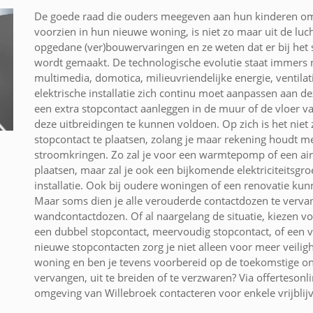
De goede raad die ouders meegeven aan hun kinderen om 
voorzien in hun nieuwe woning, is niet zo maar uit de lu
opgedane (ver)bouwervaringen en ze weten dat er bij het
wordt gemaakt. De technologische evolutie staat immers n
multimedia, domotica, milieuvriendelijke energie, ventila
elektrische installatie zich continu moet aanpassen aan 
een extra stopcontact aanleggen in de muur of de vloer v
deze uitbreidingen te kunnen voldoen. Op zich is het nie
stopcontact te plaatsen, zolang je maar rekening houdt me
stroomkringen. Zo zal je voor een warmtepomp of een air
plaatsen, maar zal je ook een bijkomende elektriciteitsgro
installatie. Ook bij oudere woningen of een renovatie ku
Maar soms dien je alle verouderde contactdozen te verva
wandcontactdozen. Of al naargelang de situatie, kiezen vo
een dubbel stopcontact, meervoudig stopcontact, of een v
nieuwe stopcontacten zorg je niet alleen voor meer veilig
woning en ben je tevens voorbereid op de toekomstige ont
vervangen, uit te breiden of te verzwaren? Via offertesonli
omgeving van Willebroek contacteren voor enkele vrijblijv