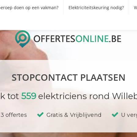
eroep doen op een vakman?
Elektriciteitskeuring nodig?
W
STOPCONTACT PLAATSEN
k tot
559
elektriciens rond Wille
3 offertes
Gratis & Vrijblijvend
U verg