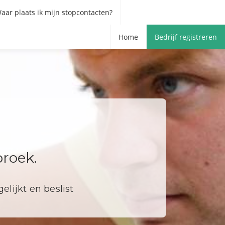
aar plaats ik mijn stopcontacten?
Home
Bedrijf registreren
broek.
elijkt en beslist