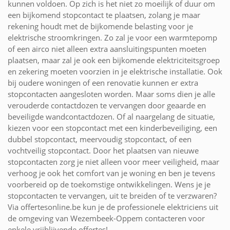
kunnen voldoen. Op zich is het niet zo moeilijk of duur om
een bijkomend stopcontact te plaatsen, zolang je maar
rekening houdt met de bijkomende belasting voor je
elektrische stroomkringen. Zo zal je voor een warmtepomp
of een airco niet alleen extra aansluitingspunten moeten
plaatsen, maar zal je ook een bijkomende elektriciteitsgroep
en zekering moeten voorzien in je elektrische installatie. Ook
bij oudere woningen of een renovatie kunnen er extra
stopcontacten aangesloten worden. Maar soms dien je alle
verouderde contactdozen te vervangen door geaarde en
beveiligde wandcontactdozen. Of al naargelang de situatie,
kiezen voor een stopcontact met een kinderbeveiliging, een
dubbel stopcontact, meervoudig stopcontact, of een
vochtveilig stopcontact. Door het plaatsen van nieuwe
stopcontacten zorg je niet alleen voor meer veiligheid, maar
verhoog je ook het comfort van je woning en ben je tevens
voorbereid op de toekomstige ontwikkelingen. Wens je je
stopcontacten te vervangen, uit te breiden of te verzwaren?
Via offertesonline.be kun je de professionele elektriciens uit
de omgeving van Wezembeek-Oppem contacteren voor
enkele vrijblijvende offertes!