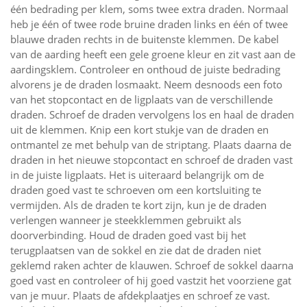
één bedrading per klem, soms twee extra draden. Normaal
heb je één of twee rode bruine draden links en één of twee
blauwe draden rechts in de buitenste klemmen. De kabel
van de aarding heeft een gele groene kleur en zit vast aan de
aardingsklem. Controleer en onthoud de juiste bedrading
alvorens je de draden losmaakt. Neem desnoods een foto
van het stopcontact en de ligplaats van de verschillende
draden. Schroef de draden vervolgens los en haal de draden
uit de klemmen. Knip een kort stukje van de draden en
ontmantel ze met behulp van de striptang. Plaats daarna de
draden in het nieuwe stopcontact en schroef de draden vast
in de juiste ligplaats. Het is uiteraard belangrijk om de
draden goed vast te schroeven om een kortsluiting te
vermijden. Als de draden te kort zijn, kun je de draden
verlengen wanneer je steekklemmen gebruikt als
doorverbinding. Houd de draden goed vast bij het
terugplaatsen van de sokkel en zie dat de draden niet
geklemd raken achter de klauwen. Schroef de sokkel daarna
goed vast en controleer of hij goed vastzit het voorziene gat
van je muur. Plaats de afdekplaatjes en schroef ze vast.