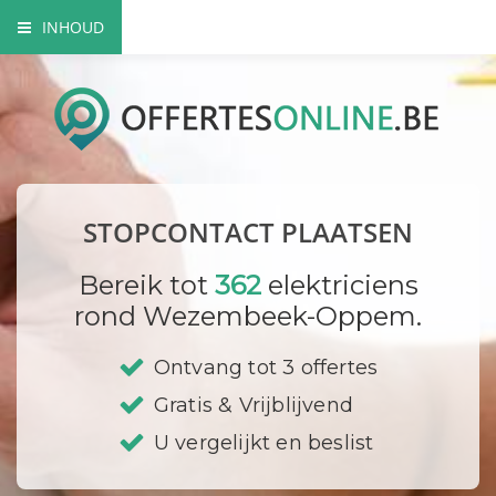
INHOUD
Het nut van extra contactdozen
Waarom beroep doen op een vakman?
Elektriciteitskeuring nodig?
STOPCONTACT PLAATSEN
Waar plaats ik mijn stopcontacten?
Bereik tot
362
elektriciens
Hoe vervang ik een contactdoos?
rond Wezembeek-Oppem.
Bedrijf registreren
Ontvang tot 3 offertes
Gratis & Vrijblijvend
U vergelijkt en beslist