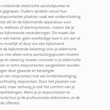
voldoende elektrische aansluitpunten te
cht gegrepen. Ouders spreken vanuit hun
 stopcontacten plaatsen vaak een onderschatting
iet stil en de bijkomende apparatuur voor
tie, wellness of alarmsystemen, maken dat je
deze bijkomende veranderingen. Dit maakt dat
an een kamer geen overbodige luxe is om aan al
t zo moeilijk of duur om een bijkomend
t de bijkomende belasting voor je elektrische
co niet alleen extra aansluitingspunten moeten
ep en zekering moeten voorzien in je elektrische
nnen er extra stopcontacten aangesloten worden.
ngen door geaarde en beveiligde
or een stopcontact met een kinderbeveiliging,
ochtveilig stopcontact. Door het plaatsen van
heid, maar verhoog je ook het comfort van je
wikkelingen. Wens je je stopcontacten te
ne.be kun je de professionele elektriciens uit de
de offertes!