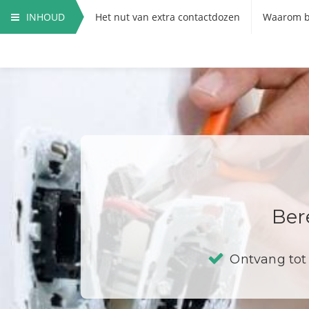
INHOUD
Het nut van extra contactdozen
Waarom b
Hoe vervang ik een contactdoos?
Ber
Ontvang tot 