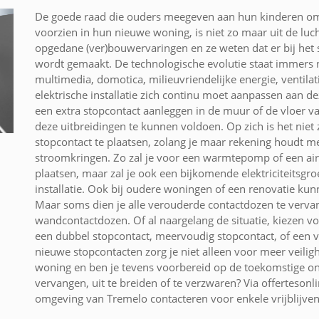
De goede raad die ouders meegeven aan hun kinderen om 
voorzien in hun nieuwe woning, is niet zo maar uit de lu
opgedane (ver)bouwervaringen en ze weten dat er bij het
wordt gemaakt. De technologische evolutie staat immers n
multimedia, domotica, milieuvriendelijke energie, ventila
elektrische installatie zich continu moet aanpassen aan 
een extra stopcontact aanleggen in de muur of de vloer v
deze uitbreidingen te kunnen voldoen. Op zich is het nie
stopcontact te plaatsen, zolang je maar rekening houdt me
stroomkringen. Zo zal je voor een warmtepomp of een air
plaatsen, maar zal je ook een bijkomende elektriciteitsgro
installatie. Ook bij oudere woningen of een renovatie ku
Maar soms dien je alle verouderde contactdozen te verva
wandcontactdozen. Of al naargelang de situatie, kiezen vo
een dubbel stopcontact, meervoudig stopcontact, of een v
nieuwe stopcontacten zorg je niet alleen voor meer veilig
woning en ben je tevens voorbereid op de toekomstige ont
vervangen, uit te breiden of te verzwaren? Via offertesonli
omgeving van Tremelo contacteren voor enkele vrijblijven