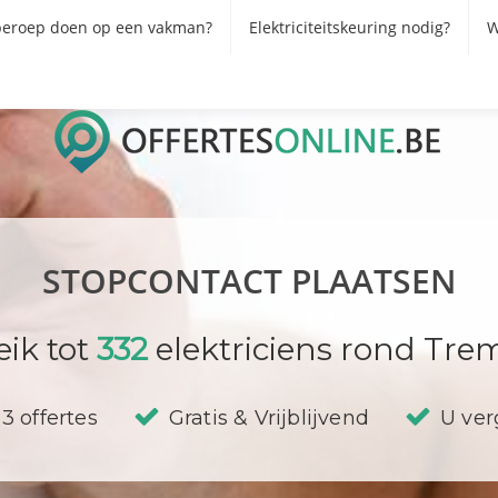
eroep doen op een vakman?
Elektriciteitskeuring nodig?
W
STOPCONTACT PLAATSEN
eik tot
332
elektriciens rond Trem
3 offertes
Gratis & Vrijblijvend
U verg