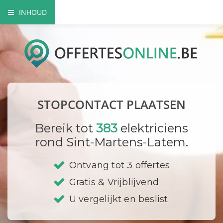
INHOUD
Het nut van extra contactdozen
Waarom beroep doen op een vakman?
Elektriciteitskeuring nodig?
STOPCONTACT PLAATSEN
Waar plaats ik mijn stopcontacten?
Bereik tot
383
elektriciens
Hoe vervang ik een contactdoos?
rond Sint-Martens-Latem.
Bedrijf registreren
Ontvang tot 3 offertes
Gratis & Vrijblijvend
U vergelijkt en beslist