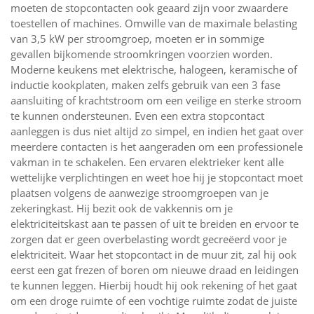
moeten de stopcontacten ook geaard zijn voor zwaardere
toestellen of machines. Omwille van de maximale belasting
van 3,5 kW per stroomgroep, moeten er in sommige
gevallen bijkomende stroomkringen voorzien worden.
Moderne keukens met elektrische, halogeen, keramische of
inductie kookplaten, maken zelfs gebruik van een 3 fase
aansluiting of krachtstroom om een veilige en sterke stroom
te kunnen ondersteunen. Even een extra stopcontact
aanleggen is dus niet altijd zo simpel, en indien het gaat over
meerdere contacten is het aangeraden om een professionele
vakman in te schakelen. Een ervaren elektrieker kent alle
wettelijke verplichtingen en weet hoe hij je stopcontact moet
plaatsen volgens de aanwezige stroomgroepen van je
zekeringkast. Hij bezit ook de vakkennis om je
elektriciteitskast aan te passen of uit te breiden en ervoor te
zorgen dat er geen overbelasting wordt gecreëerd voor je
elektriciteit. Waar het stopcontact in de muur zit, zal hij ook
eerst een gat frezen of boren om nieuwe draad en leidingen
te kunnen leggen. Hierbij houdt hij ook rekening of het gaat
om een droge ruimte of een vochtige ruimte zodat de juiste