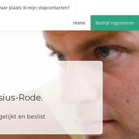
aar plaats ik mijn stopcontacten?
Home
Bedrijf registreren
sius-Rode.
elijkt en beslist