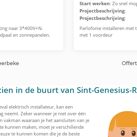
Start werken
: Zo snel mog
Projectbeschrijving
:
Projectbeschrijving
:
ting naar 3*400V+N.
Parlofonie installeren met 
laadpaal en zonnepanelen.
met 1 voordeur
Meerbeke
Offert
cien in de buurt van Sint-Genesius-
val elektrisch installateur, kan een
lag neemt. Zeker wanneer je niet over één
een vakman waaraan je het aansluiten van je
 te kunnen maken, moet je verschillende
 keuze te kunnen komen die je de beste