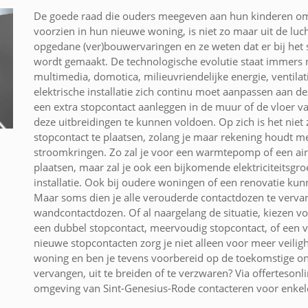
De goede raad die ouders meegeven aan hun kinderen om 
voorzien in hun nieuwe woning, is niet zo maar uit de lu
opgedane (ver)bouwervaringen en ze weten dat er bij het
wordt gemaakt. De technologische evolutie staat immers n
multimedia, domotica, milieuvriendelijke energie, ventila
elektrische installatie zich continu moet aanpassen aan 
een extra stopcontact aanleggen in de muur of de vloer v
deze uitbreidingen te kunnen voldoen. Op zich is het nie
stopcontact te plaatsen, zolang je maar rekening houdt me
stroomkringen. Zo zal je voor een warmtepomp of een air
plaatsen, maar zal je ook een bijkomende elektriciteitsgro
installatie. Ook bij oudere woningen of een renovatie ku
Maar soms dien je alle verouderde contactdozen te verva
wandcontactdozen. Of al naargelang de situatie, kiezen vo
een dubbel stopcontact, meervoudig stopcontact, of een v
nieuwe stopcontacten zorg je niet alleen voor meer veilig
woning en ben je tevens voorbereid op de toekomstige ont
vervangen, uit te breiden of te verzwaren? Via offertesonli
omgeving van Sint-Genesius-Rode contacteren voor enkele 