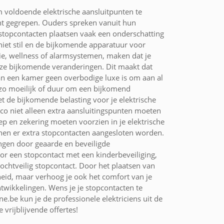
voldoende elektrische aansluitpunten te
cht gegrepen. Ouders spreken vanuit hun
 stopcontacten plaatsen vaak een onderschatting
iet stil en de bijkomende apparatuur voor
tie, wellness of alarmsystemen, maken dat je
deze bijkomende veranderingen. Dit maakt dat
an een kamer geen overbodige luxe is om aan al
t zo moeilijk of duur om een bijkomend
t de bijkomende belasting voor je elektrische
co niet alleen extra aansluitingspunten moeten
ep en zekering moeten voorzien in je elektrische
nnen er extra stopcontacten aangesloten worden.
ngen door geaarde en beveiligde
or een stopcontact met een kinderbeveiliging,
ochtveilig stopcontact. Door het plaatsen van
heid, maar verhoog je ook het comfort van je
wikkelingen. Wens je je stopcontacten te
ne.be kun je de professionele elektriciens uit de
vrijblijvende offertes!