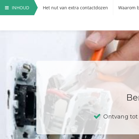
INHOUD
Het nut van extra contactdozen
Waarom b
Hoe vervang ik een contactdoos?
Be
Ontvang tot 