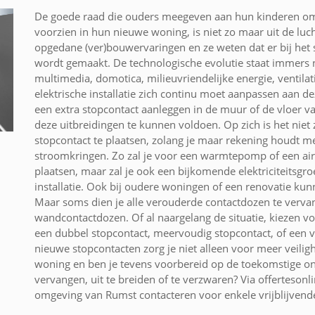
De goede raad die ouders meegeven aan hun kinderen om 
voorzien in hun nieuwe woning, is niet zo maar uit de lu
opgedane (ver)bouwervaringen en ze weten dat er bij het
wordt gemaakt. De technologische evolutie staat immers n
multimedia, domotica, milieuvriendelijke energie, ventila
elektrische installatie zich continu moet aanpassen aan 
een extra stopcontact aanleggen in de muur of de vloer v
deze uitbreidingen te kunnen voldoen. Op zich is het nie
stopcontact te plaatsen, zolang je maar rekening houdt me
stroomkringen. Zo zal je voor een warmtepomp of een air
plaatsen, maar zal je ook een bijkomende elektriciteitsgro
installatie. Ook bij oudere woningen of een renovatie ku
Maar soms dien je alle verouderde contactdozen te verva
wandcontactdozen. Of al naargelang de situatie, kiezen vo
een dubbel stopcontact, meervoudig stopcontact, of een v
nieuwe stopcontacten zorg je niet alleen voor meer veilig
woning en ben je tevens voorbereid op de toekomstige ont
vervangen, uit te breiden of te verzwaren? Via offertesonli
omgeving van Rumst contacteren voor enkele vrijblijvende