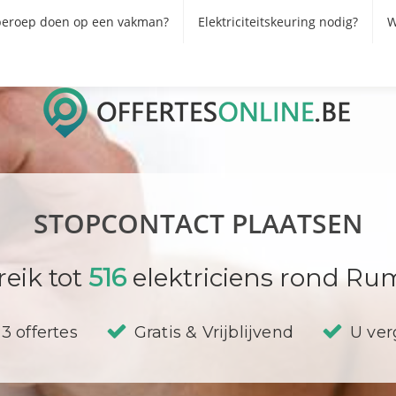
eroep doen op een vakman?
Elektriciteitskeuring nodig?
W
STOPCONTACT PLAATSEN
reik tot
516
elektriciens rond Rum
3 offertes
Gratis & Vrijblijvend
U verg