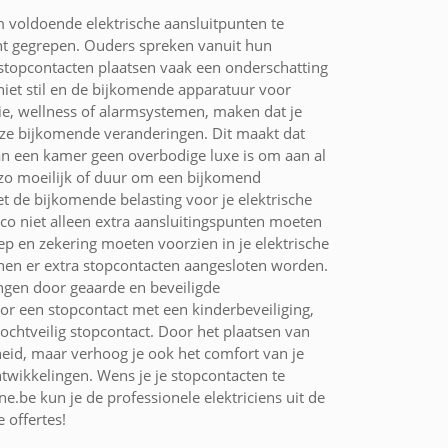
voldoende elektrische aansluitpunten te
cht gegrepen. Ouders spreken vanuit hun
 stopcontacten plaatsen vaak een onderschatting
iet stil en de bijkomende apparatuur voor
tie, wellness of alarmsystemen, maken dat je
deze bijkomende veranderingen. Dit maakt dat
an een kamer geen overbodige luxe is om aan al
t zo moeilijk of duur om een bijkomend
t de bijkomende belasting voor je elektrische
co niet alleen extra aansluitingspunten moeten
ep en zekering moeten voorzien in je elektrische
nnen er extra stopcontacten aangesloten worden.
ngen door geaarde en beveiligde
or een stopcontact met een kinderbeveiliging,
ochtveilig stopcontact. Door het plaatsen van
heid, maar verhoog je ook het comfort van je
wikkelingen. Wens je je stopcontacten te
ne.be kun je de professionele elektriciens uit de
 offertes!