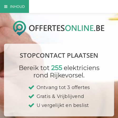
INHOUD
Het nut van extra contactdozen
Waarom beroep doen op een vakman?
Elektriciteitskeuring nodig?
STOPCONTACT PLAATSEN
Waar plaats ik mijn stopcontacten?
Bereik tot
255
elektriciens
Hoe vervang ik een contactdoos?
rond Rijkevorsel.
Bedrijf registreren
Ontvang tot 3 offertes
Gratis & Vrijblijvend
U vergelijkt en beslist