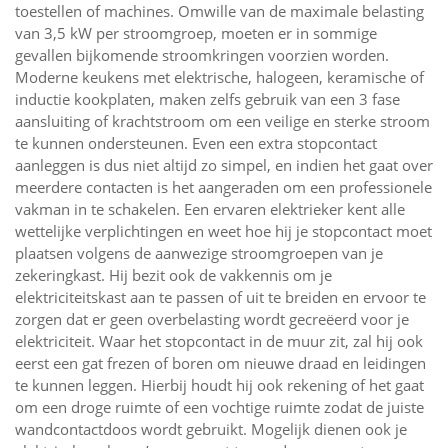
toestellen of machines. Omwille van de maximale belasting
van 3,5 kW per stroomgroep, moeten er in sommige
gevallen bijkomende stroomkringen voorzien worden.
Moderne keukens met elektrische, halogeen, keramische of
inductie kookplaten, maken zelfs gebruik van een 3 fase
aansluiting of krachtstroom om een veilige en sterke stroom
te kunnen ondersteunen. Even een extra stopcontact
aanleggen is dus niet altijd zo simpel, en indien het gaat over
meerdere contacten is het aangeraden om een professionele
vakman in te schakelen. Een ervaren elektrieker kent alle
wettelijke verplichtingen en weet hoe hij je stopcontact moet
plaatsen volgens de aanwezige stroomgroepen van je
zekeringkast. Hij bezit ook de vakkennis om je
elektriciteitskast aan te passen of uit te breiden en ervoor te
zorgen dat er geen overbelasting wordt gecreëerd voor je
elektriciteit. Waar het stopcontact in de muur zit, zal hij ook
eerst een gat frezen of boren om nieuwe draad en leidingen
te kunnen leggen. Hierbij houdt hij ook rekening of het gaat
om een droge ruimte of een vochtige ruimte zodat de juiste
wandcontactdoos wordt gebruikt. Mogelijk dienen ook je