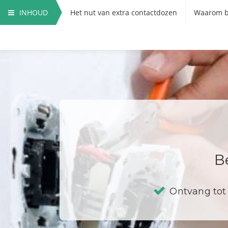
INHOUD
Het nut van extra contactdozen
Waarom b
Hoe vervang ik een contactdoos?
B
Ontvang tot 