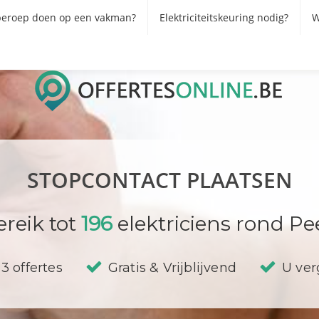
eroep doen op een vakman?
Elektriciteitskeuring nodig?
W
STOPCONTACT PLAATSEN
ereik tot
196
elektriciens rond Pee
3 offertes
Gratis & Vrijblijvend
U verg