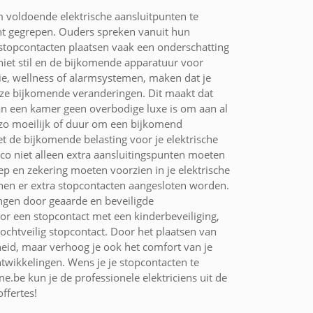
voldoende elektrische aansluitpunten te
cht gegrepen. Ouders spreken vanuit hun
 stopcontacten plaatsen vaak een onderschatting
iet stil en de bijkomende apparatuur voor
tie, wellness of alarmsystemen, maken dat je
deze bijkomende veranderingen. Dit maakt dat
an een kamer geen overbodige luxe is om aan al
t zo moeilijk of duur om een bijkomend
t de bijkomende belasting voor je elektrische
co niet alleen extra aansluitingspunten moeten
ep en zekering moeten voorzien in je elektrische
nnen er extra stopcontacten aangesloten worden.
ngen door geaarde en beveiligde
or een stopcontact met een kinderbeveiliging,
ochtveilig stopcontact. Door het plaatsen van
heid, maar verhoog je ook het comfort van je
wikkelingen. Wens je je stopcontacten te
ne.be kun je de professionele elektriciens uit de
ffertes!