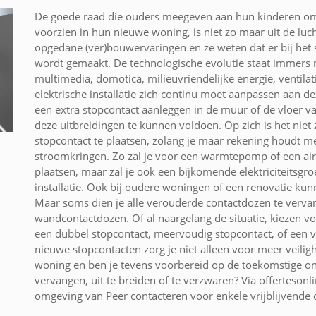
De goede raad die ouders meegeven aan hun kinderen om 
voorzien in hun nieuwe woning, is niet zo maar uit de lu
opgedane (ver)bouwervaringen en ze weten dat er bij het
wordt gemaakt. De technologische evolutie staat immers n
multimedia, domotica, milieuvriendelijke energie, ventila
elektrische installatie zich continu moet aanpassen aan 
een extra stopcontact aanleggen in de muur of de vloer v
deze uitbreidingen te kunnen voldoen. Op zich is het nie
stopcontact te plaatsen, zolang je maar rekening houdt me
stroomkringen. Zo zal je voor een warmtepomp of een air
plaatsen, maar zal je ook een bijkomende elektriciteitsgro
installatie. Ook bij oudere woningen of een renovatie ku
Maar soms dien je alle verouderde contactdozen te verva
wandcontactdozen. Of al naargelang de situatie, kiezen vo
een dubbel stopcontact, meervoudig stopcontact, of een v
nieuwe stopcontacten zorg je niet alleen voor meer veilig
woning en ben je tevens voorbereid op de toekomstige ont
vervangen, uit te breiden of te verzwaren? Via offertesonli
omgeving van Peer contacteren voor enkele vrijblijvende o