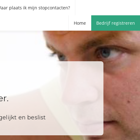
aar plaats ik mijn stopcontacten?
Home
Bedrijf registreren
r.
elijkt en beslist