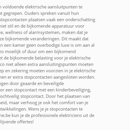
voldoende elektrische aansluitpunten te
cht gegrepen. Ouders spreken vanuit hun
 stopcontacten plaatsen vaak een onderschatting
iet stil en de bijkomende apparatuur voor
tie, wellness of alarmsystemen, maken dat je
deze bijkomende veranderingen. Dit maakt dat
an een kamer geen overbodige luxe is om aan al
t zo moeilijk of duur om een bijkomend
t de bijkomende belasting voor je elektrische
co niet alleen extra aansluitingspunten moeten
ep en zekering moeten voorzien in je elektrische
nnen er extra stopcontacten aangesloten worden.
ngen door geaarde en beveiligde
or een stopcontact met een kinderbeveiliging,
ochtveilig stopcontact. Door het plaatsen van
heid, maar verhoog je ook het comfort van je
wikkelingen. Wens je je stopcontacten te
ne.be kun je de professionele elektriciens uit de
ijvende offertes!