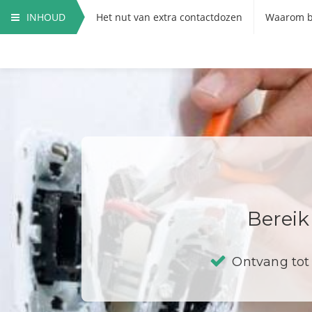
INHOUD
Het nut van extra contactdozen
Waarom b
Hoe vervang ik een contactdoos?
Bereik
Ontvang tot 