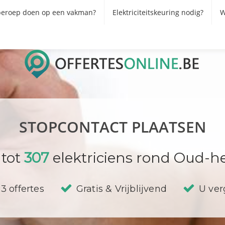
eroep doen op een vakman?
Elektriciteitskeuring nodig?
W
STOPCONTACT PLAATSEN
 tot
307
elektriciens rond Oud-he
3 offertes
Gratis & Vrijblijvend
U verg