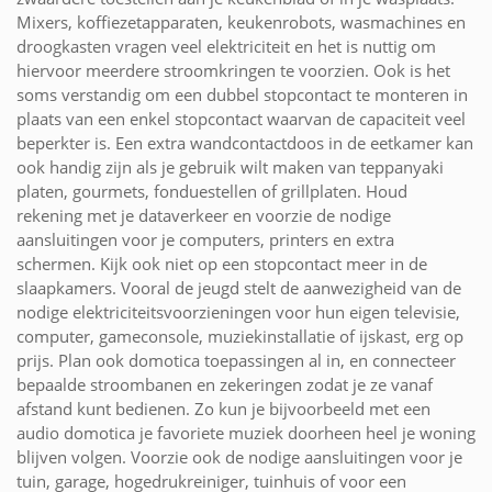
Mixers, koffiezetapparaten, keukenrobots, wasmachines en
droogkasten vragen veel elektriciteit en het is nuttig om
hiervoor meerdere stroomkringen te voorzien. Ook is het
soms verstandig om een dubbel stopcontact te monteren in
plaats van een enkel stopcontact waarvan de capaciteit veel
beperkter is. Een extra wandcontactdoos in de eetkamer kan
ook handig zijn als je gebruik wilt maken van teppanyaki
platen, gourmets, fonduestellen of grillplaten. Houd
rekening met je dataverkeer en voorzie de nodige
aansluitingen voor je computers, printers en extra
schermen. Kijk ook niet op een stopcontact meer in de
slaapkamers. Vooral de jeugd stelt de aanwezigheid van de
nodige elektriciteitsvoorzieningen voor hun eigen televisie,
computer, gameconsole, muziekinstallatie of ijskast, erg op
prijs. Plan ook domotica toepassingen al in, en connecteer
bepaalde stroombanen en zekeringen zodat je ze vanaf
afstand kunt bedienen. Zo kun je bijvoorbeeld met een
audio domotica je favoriete muziek doorheen heel je woning
blijven volgen. Voorzie ook de nodige aansluitingen voor je
tuin, garage, hogedrukreiniger, tuinhuis of voor een