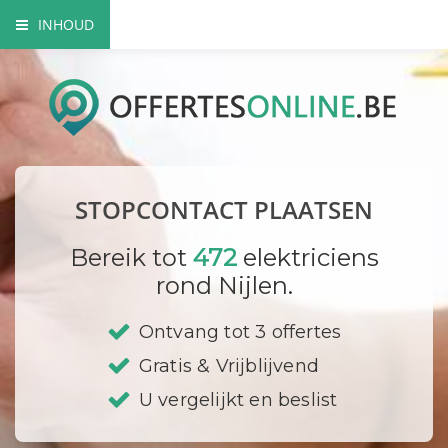
INHOUD
Het nut van extra contactdozen
Waarom beroep doen op een vakman?
Elektriciteitskeuring nodig?
STOPCONTACT PLAATSEN
Waar plaats ik mijn stopcontacten?
Bereik tot
472
elektriciens
Hoe vervang ik een contactdoos?
rond Nijlen.
Bedrijf registreren
Ontvang tot 3 offertes
Gratis & Vrijblijvend
U vergelijkt en beslist