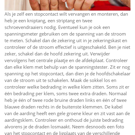
Als je zelf een stopcontact wilt vervangen en monteren, dan
heb je een kniptang, een striptang en twee
schroevendraaiers nodig. Eventueel kun je ook een
spanningsmeter gebruiken om de spanning van de stroom
te meten. Schakel dan de zekering uit in je zekeringskast en
controleer of de stroom effectief is uitgeschakeld. Ben je niet
zeker, schakel dan de hoofd zekering uit. Verwijder
vervolgens het centrale plaatje en de afdekplaat. Controleer
dan elke klem met behulp van de spanningstester. Zit er nog
spanning op het stopcontact, dan dien je de hoofdschakelaar
van de stroom uit te schakelen. Maak de sokkel los en
controleer welke bedrading in welke klem zitten. Soms zit er
één bedrading per klem, soms twee extra draden. Normaal
heb je één of twee rode bruine draden links en één of twee
blauwe draden rechts in de buitenste klemmen. De kabel
van de aarding heeft een gele groene kleur en zit vast aan de
aardingsklem. Controleer en onthoud de juiste bedrading
alvorens je de draden losmaakt. Neem desnoods een foto
van het stopcontact en de ligplaats van de verschillende