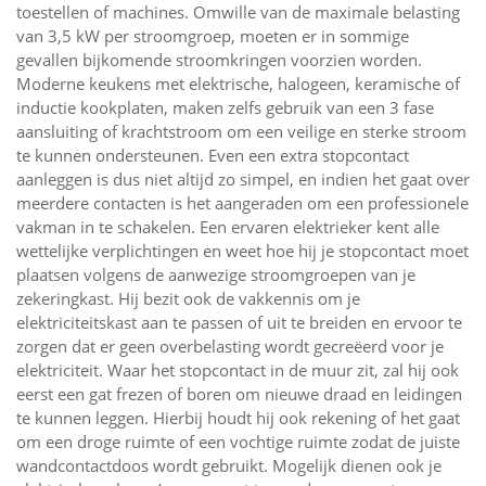
toestellen of machines. Omwille van de maximale belasting
van 3,5 kW per stroomgroep, moeten er in sommige
gevallen bijkomende stroomkringen voorzien worden.
Moderne keukens met elektrische, halogeen, keramische of
inductie kookplaten, maken zelfs gebruik van een 3 fase
aansluiting of krachtstroom om een veilige en sterke stroom
te kunnen ondersteunen. Even een extra stopcontact
aanleggen is dus niet altijd zo simpel, en indien het gaat over
meerdere contacten is het aangeraden om een professionele
vakman in te schakelen. Een ervaren elektrieker kent alle
wettelijke verplichtingen en weet hoe hij je stopcontact moet
plaatsen volgens de aanwezige stroomgroepen van je
zekeringkast. Hij bezit ook de vakkennis om je
elektriciteitskast aan te passen of uit te breiden en ervoor te
zorgen dat er geen overbelasting wordt gecreëerd voor je
elektriciteit. Waar het stopcontact in de muur zit, zal hij ook
eerst een gat frezen of boren om nieuwe draad en leidingen
te kunnen leggen. Hierbij houdt hij ook rekening of het gaat
om een droge ruimte of een vochtige ruimte zodat de juiste
wandcontactdoos wordt gebruikt. Mogelijk dienen ook je