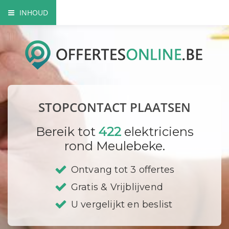
INHOUD
Het nut van extra contactdozen
Waarom beroep doen op een vakman?
Elektriciteitskeuring nodig?
STOPCONTACT PLAATSEN
Waar plaats ik mijn stopcontacten?
Bereik tot
422
elektriciens
Hoe vervang ik een contactdoos?
rond Meulebeke.
Bedrijf registreren
Ontvang tot 3 offertes
Gratis & Vrijblijvend
U vergelijkt en beslist