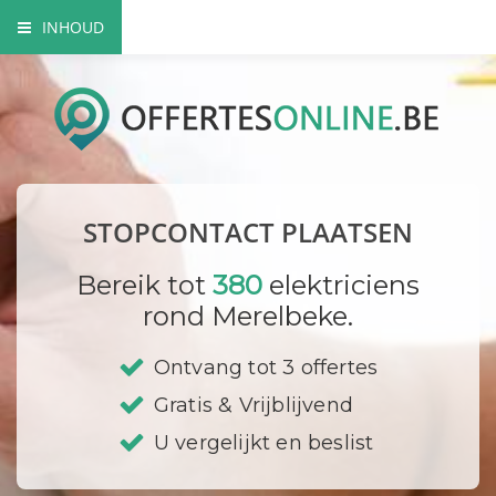
INHOUD
Het nut van extra contactdozen
Waarom beroep doen op een vakman?
Elektriciteitskeuring nodig?
STOPCONTACT PLAATSEN
Waar plaats ik mijn stopcontacten?
Bereik tot
380
elektriciens
Hoe vervang ik een contactdoos?
rond Merelbeke.
Bedrijf registreren
Ontvang tot 3 offertes
Gratis & Vrijblijvend
U vergelijkt en beslist