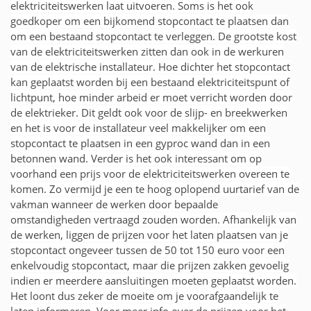
elektriciteitswerken laat uitvoeren. Soms is het ook
goedkoper om een bijkomend stopcontact te plaatsen dan
om een bestaand stopcontact te verleggen. De grootste kost
van de elektriciteitswerken zitten dan ook in de werkuren
van de elektrische installateur. Hoe dichter het stopcontact
kan geplaatst worden bij een bestaand elektriciteitspunt of
lichtpunt, hoe minder arbeid er moet verricht worden door
de elektrieker. Dit geldt ook voor de slijp- en breekwerken
en het is voor de installateur veel makkelijker om een
stopcontact te plaatsen in een gyproc wand dan in een
betonnen wand. Verder is het ook interessant om op
voorhand een prijs voor de elektriciteitswerken overeen te
komen. Zo vermijd je een te hoog oplopend uurtarief van de
vakman wanneer de werken door bepaalde
omstandigheden vertraagd zouden worden. Afhankelijk van
de werken, liggen de prijzen voor het laten plaatsen van je
stopcontact ongeveer tussen de 50 tot 150 euro voor een
enkelvoudig stopcontact, maar die prijzen zakken gevoelig
indien er meerdere aansluitingen moeten geplaatst worden.
Het loont dus zeker de moeite om je voorafgaandelijk te
laten informeren. Voor meer info over de prijzen voor het