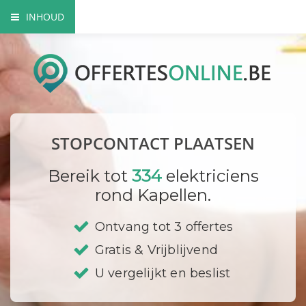
INHOUD
Het nut van extra contactdozen
Waarom beroep doen op een vakman?
Elektriciteitskeuring nodig?
STOPCONTACT PLAATSEN
Waar plaats ik mijn stopcontacten?
Bereik tot
334
elektriciens
Hoe vervang ik een contactdoos?
rond Kapellen.
Bedrijf registreren
Ontvang tot 3 offertes
Gratis & Vrijblijvend
U vergelijkt en beslist