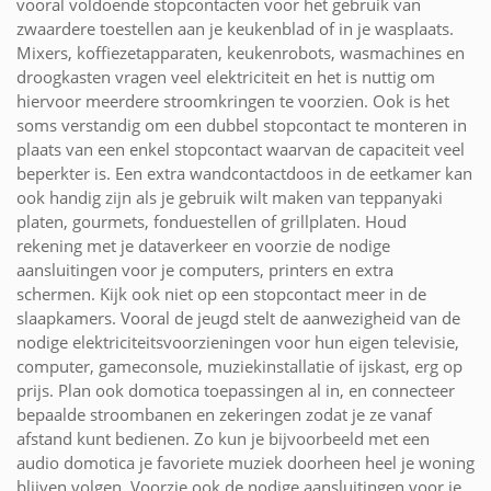
vooral voldoende stopcontacten voor het gebruik van
zwaardere toestellen aan je keukenblad of in je wasplaats.
Mixers, koffiezetapparaten, keukenrobots, wasmachines en
droogkasten vragen veel elektriciteit en het is nuttig om
hiervoor meerdere stroomkringen te voorzien. Ook is het
soms verstandig om een dubbel stopcontact te monteren in
plaats van een enkel stopcontact waarvan de capaciteit veel
beperkter is. Een extra wandcontactdoos in de eetkamer kan
ook handig zijn als je gebruik wilt maken van teppanyaki
platen, gourmets, fonduestellen of grillplaten. Houd
rekening met je dataverkeer en voorzie de nodige
aansluitingen voor je computers, printers en extra
schermen. Kijk ook niet op een stopcontact meer in de
slaapkamers. Vooral de jeugd stelt de aanwezigheid van de
nodige elektriciteitsvoorzieningen voor hun eigen televisie,
computer, gameconsole, muziekinstallatie of ijskast, erg op
prijs. Plan ook domotica toepassingen al in, en connecteer
bepaalde stroombanen en zekeringen zodat je ze vanaf
afstand kunt bedienen. Zo kun je bijvoorbeeld met een
audio domotica je favoriete muziek doorheen heel je woning
blijven volgen. Voorzie ook de nodige aansluitingen voor je