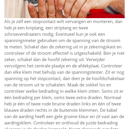
Als je zelf een stopcontact wilt vervangen en monteren, dan
heb je een kniptang, een striptang en twee
schroevendraaiers nodig. Eventueel kun je ook een
spanningsmeter gebruiken om de spanning van de stroom
te meten. Schakel dan de zekering uit in je zekeringskast en
controleer of de stroom effectief is uitgeschakeld. Ben je niet
zeker, schakel dan de hoofd zekering uit. Verwijder
vervolgens het centrale plaatje en de afdekplaat. Controleer
dan elke klem met behulp van de spanningstester. Zit er nog
spanning op het stopcontact, dan dien je de hoofdschakelaar
van de stroom uit te schakelen. Maak de sokkel los en
controleer welke bedrading in welke klem zitten. Soms zit er
één bedrading per klem, soms twee extra draden. Normaal
heb je één of twee rode bruine draden links en één of twee
blauwe draden rechts in de buitenste klemmen. De kabel
van de aarding heeft een gele groene kleur en zit vast aan de
aardingsklem. Controleer en onthoud de juiste bedrading
alvorens je de draden losmaakt. Neem desnoods een foto