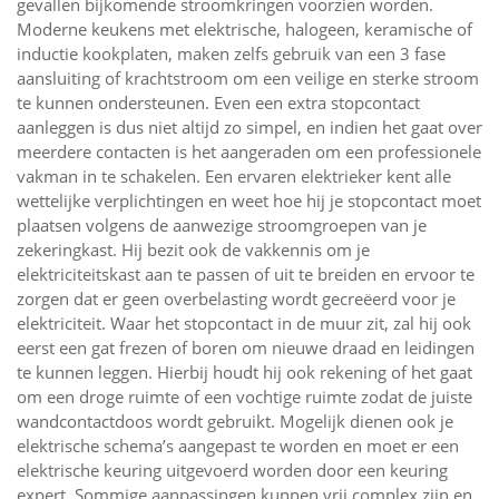
gevallen bijkomende stroomkringen voorzien worden.
Moderne keukens met elektrische, halogeen, keramische of
inductie kookplaten, maken zelfs gebruik van een 3 fase
aansluiting of krachtstroom om een veilige en sterke stroom
te kunnen ondersteunen. Even een extra stopcontact
aanleggen is dus niet altijd zo simpel, en indien het gaat over
meerdere contacten is het aangeraden om een professionele
vakman in te schakelen. Een ervaren elektrieker kent alle
wettelijke verplichtingen en weet hoe hij je stopcontact moet
plaatsen volgens de aanwezige stroomgroepen van je
zekeringkast. Hij bezit ook de vakkennis om je
elektriciteitskast aan te passen of uit te breiden en ervoor te
zorgen dat er geen overbelasting wordt gecreëerd voor je
elektriciteit. Waar het stopcontact in de muur zit, zal hij ook
eerst een gat frezen of boren om nieuwe draad en leidingen
te kunnen leggen. Hierbij houdt hij ook rekening of het gaat
om een droge ruimte of een vochtige ruimte zodat de juiste
wandcontactdoos wordt gebruikt. Mogelijk dienen ook je
elektrische schema’s aangepast te worden en moet er een
elektrische keuring uitgevoerd worden door een keuring
expert. Sommige aanpassingen kunnen vrij complex zijn en