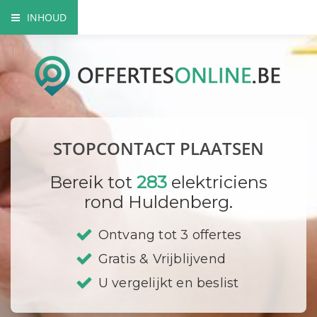
INHOUD
Het nut van extra contactdozen
Waarom beroep doen op een vakman?
Elektriciteitskeuring nodig?
STOPCONTACT PLAATSEN
Waar plaats ik mijn stopcontacten?
Bereik tot
283
elektriciens
Hoe vervang ik een contactdoos?
rond Huldenberg.
Bedrijf registreren
Ontvang tot 3 offertes
Gratis & Vrijblijvend
U vergelijkt en beslist