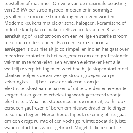
toestellen of machines. Omwille van de maximale belasting
van 3,5 kW per stroomgroep, moeten er in sommige
gevallen bijkomende stroomkringen voorzien worden.
Moderne keukens met elektrische, halogeen, keramische of
inductie kookplaten, maken zelfs gebruik van een 3 fase
aansluiting of krachtstroom om een veilige en sterke stroom
te kunnen ondersteunen. Even een extra stopcontact
aanleggen is dus niet altijd zo simpel, en indien het gaat over
meerdere contacten is het aangeraden om een professionele
vakman in te schakelen. Een ervaren elektrieker kent alle
wettelijke verplichtingen en weet hoe hij je stopcontact moet
plaatsen volgens de aanwezige stroomgroepen van je
zekeringkast. Hij bezit ook de vakkennis om je
elektriciteitskast aan te passen of uit te breiden en ervoor te
zorgen dat er geen overbelasting wordt gecreëerd voor je
elektriciteit. Waar het stopcontact in de muur zit, zal hij ook
eerst een gat frezen of boren om nieuwe draad en leidingen
te kunnen leggen. Hierbij houdt hij ook rekening of het gaat
om een droge ruimte of een vochtige ruimte zodat de juiste
wandcontactdoos wordt gebruikt. Mogelijk dienen ook je