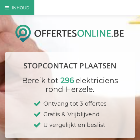
INHOUD
Het nut van extra contactdozen
Waarom beroep doen op een vakman?
Elektriciteitskeuring nodig?
STOPCONTACT PLAATSEN
Waar plaats ik mijn stopcontacten?
Bereik tot
296
elektriciens
Hoe vervang ik een contactdoos?
rond Herzele.
Bedrijf registreren
Ontvang tot 3 offertes
Gratis & Vrijblijvend
U vergelijkt en beslist