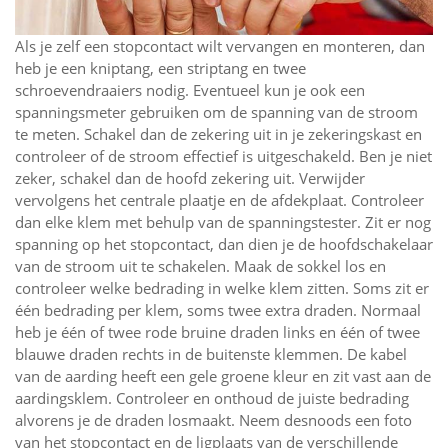
Als je zelf een stopcontact wilt vervangen en monteren, dan
heb je een kniptang, een striptang en twee
schroevendraaiers nodig. Eventueel kun je ook een
spanningsmeter gebruiken om de spanning van de stroom
te meten. Schakel dan de zekering uit in je zekeringskast en
controleer of de stroom effectief is uitgeschakeld. Ben je niet
zeker, schakel dan de hoofd zekering uit. Verwijder
vervolgens het centrale plaatje en de afdekplaat. Controleer
dan elke klem met behulp van de spanningstester. Zit er nog
spanning op het stopcontact, dan dien je de hoofdschakelaar
van de stroom uit te schakelen. Maak de sokkel los en
controleer welke bedrading in welke klem zitten. Soms zit er
één bedrading per klem, soms twee extra draden. Normaal
heb je één of twee rode bruine draden links en één of twee
blauwe draden rechts in de buitenste klemmen. De kabel
van de aarding heeft een gele groene kleur en zit vast aan de
aardingsklem. Controleer en onthoud de juiste bedrading
alvorens je de draden losmaakt. Neem desnoods een foto
van het stopcontact en de ligplaats van de verschillende