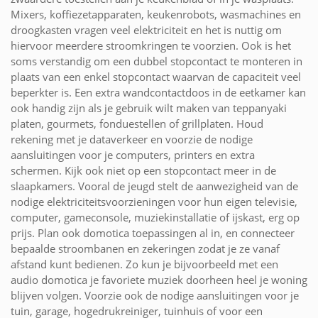
Mixers, koffiezetapparaten, keukenrobots, wasmachines en
droogkasten vragen veel elektriciteit en het is nuttig om
hiervoor meerdere stroomkringen te voorzien. Ook is het
soms verstandig om een dubbel stopcontact te monteren in
plaats van een enkel stopcontact waarvan de capaciteit veel
beperkter is. Een extra wandcontactdoos in de eetkamer kan
ook handig zijn als je gebruik wilt maken van teppanyaki
platen, gourmets, fonduestellen of grillplaten. Houd
rekening met je dataverkeer en voorzie de nodige
aansluitingen voor je computers, printers en extra
schermen. Kijk ook niet op een stopcontact meer in de
slaapkamers. Vooral de jeugd stelt de aanwezigheid van de
nodige elektriciteitsvoorzieningen voor hun eigen televisie,
computer, gameconsole, muziekinstallatie of ijskast, erg op
prijs. Plan ook domotica toepassingen al in, en connecteer
bepaalde stroombanen en zekeringen zodat je ze vanaf
afstand kunt bedienen. Zo kun je bijvoorbeeld met een
audio domotica je favoriete muziek doorheen heel je woning
blijven volgen. Voorzie ook de nodige aansluitingen voor je
tuin, garage, hogedrukreiniger, tuinhuis of voor een