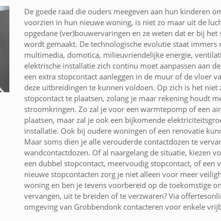
De goede raad die ouders meegeven aan hun kinderen om 
voorzien in hun nieuwe woning, is niet zo maar uit de lu
opgedane (ver)bouwervaringen en ze weten dat er bij het
wordt gemaakt. De technologische evolutie staat immers n
multimedia, domotica, milieuvriendelijke energie, ventila
elektrische installatie zich continu moet aanpassen aan 
een extra stopcontact aanleggen in de muur of de vloer v
deze uitbreidingen te kunnen voldoen. Op zich is het nie
stopcontact te plaatsen, zolang je maar rekening houdt me
stroomkringen. Zo zal je voor een warmtepomp of een air
plaatsen, maar zal je ook een bijkomende elektriciteitsgro
installatie. Ook bij oudere woningen of een renovatie ku
Maar soms dien je alle verouderde contactdozen te verva
wandcontactdozen. Of al naargelang de situatie, kiezen vo
een dubbel stopcontact, meervoudig stopcontact, of een v
nieuwe stopcontacten zorg je niet alleen voor meer veilig
woning en ben je tevens voorbereid op de toekomstige ont
vervangen, uit te breiden of te verzwaren? Via offertesonli
omgeving van Grobbendonk contacteren voor enkele vrijbl