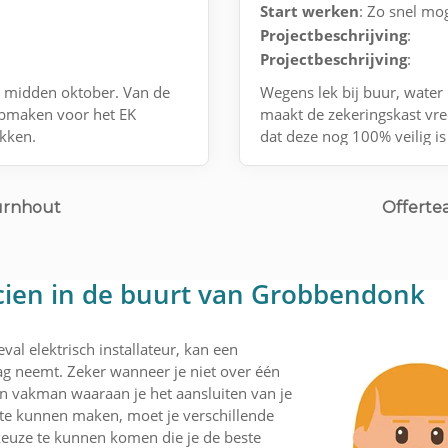
Start werken
: Zo snel mog
Projectbeschrijving
:
Projectbeschrijving
:
n midden oktober. Van de
Wegens lek bij buur, water 
opmaken voor het EK
maakt de zekeringskast vr
kken.
dat deze nog 100% veilig is
Contact via e-mail.
urnhout
Offerte
icien in de buurt van Grobbendonk
val elektrisch installateur, kan een
lag neemt. Zeker wanneer je niet over één
een vakman waaraan je het aansluiten van je
 te kunnen maken, moet je verschillende
 keuze te kunnen komen die je de beste