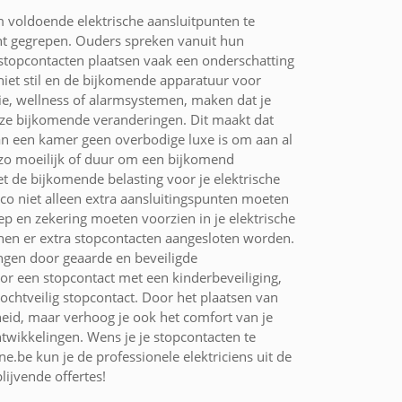
voldoende elektrische aansluitpunten te
cht gegrepen. Ouders spreken vanuit hun
 stopcontacten plaatsen vaak een onderschatting
iet stil en de bijkomende apparatuur voor
tie, wellness of alarmsystemen, maken dat je
deze bijkomende veranderingen. Dit maakt dat
an een kamer geen overbodige luxe is om aan al
t zo moeilijk of duur om een bijkomend
t de bijkomende belasting voor je elektrische
co niet alleen extra aansluitingspunten moeten
ep en zekering moeten voorzien in je elektrische
nnen er extra stopcontacten aangesloten worden.
ngen door geaarde en beveiligde
or een stopcontact met een kinderbeveiliging,
ochtveilig stopcontact. Door het plaatsen van
heid, maar verhoog je ook het comfort van je
wikkelingen. Wens je je stopcontacten te
ne.be kun je de professionele elektriciens uit de
ijvende offertes!