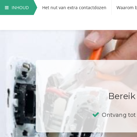
INHOUD
Het nut van extra contactdozen
Waarom b
Hoe vervang ik een contactdoos?
Bereik
Ontvang tot 