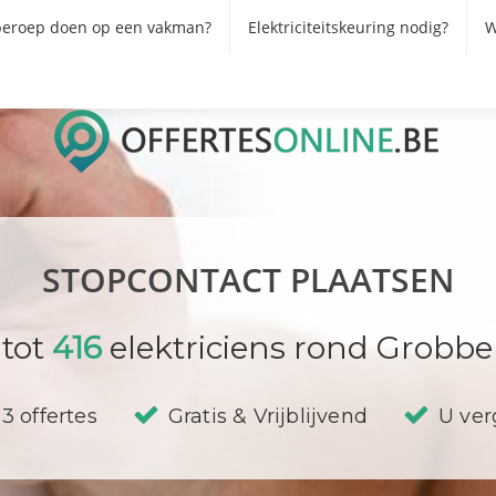
eroep doen op een vakman?
Elektriciteitskeuring nodig?
W
STOPCONTACT PLAATSEN
 tot
416
elektriciens rond Grobb
3 offertes
Gratis & Vrijblijvend
U verg