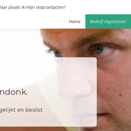
aar plaats ik mijn stopcontacten?
Home
Bedrijf registreren
endonk.
elijkt en beslist